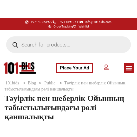
+97143263972
+97145913411
info@101bids.com
Order Tracking
Wishlist
Place Your Ad
Flash Sale
Buy It Now
786 Special Notes
Live Aucti
101bids
>
Blog
>
Public
>
Тәуірлік пен шеберлік Ойынның
табыстылығындағы рөлі қаншалықты
Тәуірлік пен шеберлік Ойынның
табыстылығындағы рөлі
қаншалықты