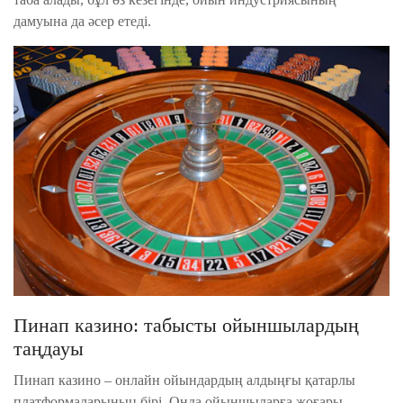
дамуына да әсер етеді.
Пинап казино: табысты ойыншылардың
таңдауы
Пинап казино – онлайн ойындардың алдыңғы қатарлы
платформаларының бірі. Онда ойыншыларға жоғары