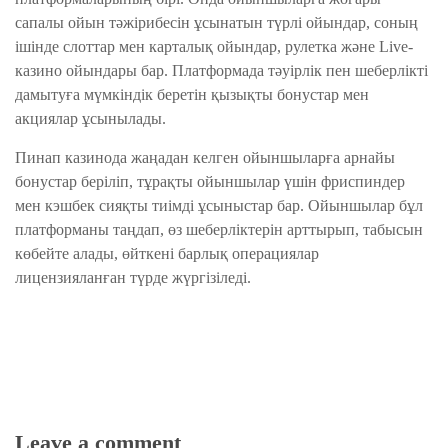
сапалы ойын тәжірибесін ұсынатын түрлі ойындар, соның
ішінде слоттар мен карталық ойындар, рулетка және Live-
казино ойындары бар. Платформада тәуірлік пен шеберлікті
дамытуға мүмкіндік беретін қызықты бонустар мен
акциялар ұсынылады.
Пинап казинода жаңадан келген ойыншыларға арнайы
бонустар беріліп, тұрақты ойыншылар үшін фриспиндер
мен кэшбек сияқты тиімді ұсыныстар бар. Ойыншылар бұл
платформаны таңдап, өз шеберліктерін арттырып, табысын
көбейте алады, өйткені барлық операциялар
лицензияланған түрде жүргізіледі.
Leave a comment