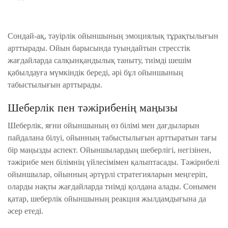
Сондай-ақ, тәуірлік ойыншының эмоциялық тұрақтылығын
арттырады. Ойын барысында туындайтын стресстік
жағдайларда салқынқандылық таныту, тиімді шешім
қабылдауға мүмкіндік береді, әрі бұл ойыншының
табыстылығын арттырады.
Шеберлік пен тәжірибенің маңызы
Шеберлік, яғни ойыншының өз білімі мен дағдыларын
пайдалана білуі, ойынның табыстылығын арттыратын тағы
бір маңызды аспект. Ойыншылардың шеберлігі, негізінен,
тәжірибе мен білімнің үйлесімімен қалыптасады. Тәжірибелі
ойыншылар, ойынның әртүрлі стратегияларын меңгеріп,
оларды нақты жағдайларда тиімді қолдана алады. Сонымен
қатар, шеберлік ойыншының реакция жылдамдығына да
әсер етеді.