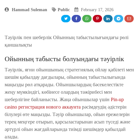
Hammad Suleman
Public
February 17, 2026
Тәуірлік пен шеберлік Ойынның табыстылығындағы рөлі
қаншалықты
Ойынның табысты болуындағы тәуірлік
Тәуірлік, яғни ойыншының стратегиялық ойлау қабілеті мен
шешім қабылдау дағдылары, ойынның табыстылығында
маңызды рөл атқарады. Ойыншылардың бәсекелестікте
жеңу мүмкіндігі, көбінесе олардың тәжірибесі мен
шеберлігіне байланысты. Жаңа ойыншылар үшін
Pin-up
casino регистрация нового аккаунта
рәсімдеудің әдістерін
білулері өте маңызды. Тәуір ойыншылар, ойын ережелерін
терең меңгере отырып, қарсыластарынан асып түседі және
әртүрлі ойын жағдайларында тиімді шешімдер қабылдай
алады.