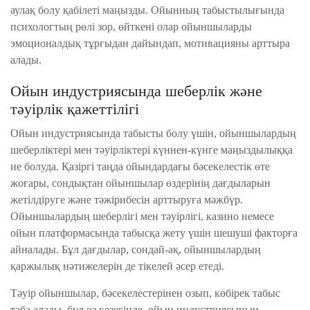
аулақ болу қабілеті маңызды. Ойынның табыстылығында
психологтың рөлі зор, өйткені олар ойыншыларды
эмоционалдық тұрғыдан дайындап, мотивацияны арттыра
алады.
Ойын индустриясында шеберлік және
тәуірлік қажеттілігі
Ойын индустриясында табысты болу үшін, ойыншылардың
шеберліктері мен тәуірліктері күннен-күнге маңыздылыққа
ие болуда. Қазіргі таңда ойындардағы бәсекелестік өте
жоғары, сондықтан ойыншылар өздерінің дағдыларын
жетілдіруге және тәжірибесін арттыруға мәжбүр.
Ойыншылардың шеберлігі мен тәуірлігі, казино немесе
ойын платформасында табысқа жету үшін шешуші факторға
айналады. Бұл дағдылар, сондай-ақ, ойыншылардың
қаржылық нәтижелерін де тікелей әсер етеді.
Тәуір ойыншылар, бәсекелестерінен озып, көбірек табыс
таба алады, бұл өз кезегінде, ойын индустриясының