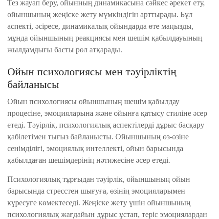
Тез жауап беру, ойынның динамикасына сәйкес әрекет ету,
ойыншының жеңіске жету мүмкіндігін арттырады. Бұл
аспекті, әсіресе, динамикалық ойындарда өте маңызды,
мұнда ойыншының реакциясы мен шешім қабылдауының
жылдамдығы басты рөл атқарады.
Ойын психологиясы мен тәуірліктің
байланысы
Ойын психологиясы ойыншының шешім қабылдау
процесіне, эмоцияларына және ойынға қатысу стиліне әсер
етеді. Тәуірлік, психологиялық аспектілерді дұрыс басқару
қабілетімен тығыз байланысты. Ойыншының өз-өзіне
сенімділігі, эмоциялық интеллекті, ойын барысында
қабылдаған шешімдерінің нәтижесіне әсер етеді.
Психологиялық тұрғыдан тәуірлік, ойыншының ойын
барысында стресстен шығуға, өзінің эмоцияларымен
күресуге көмектеседі. Жеңіске жету үшін ойыншының
психологиялық жағдайын дұрыс ұстап, теріс эмоциялардан