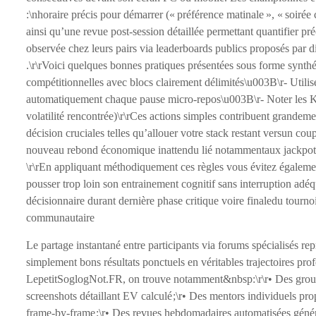
:\nhoraire précis pour démarrer (« préférence matinale », « soirée
ainsi qu’une revue post‑session détaillée permettant quantifier 
observée chez leurs pairs via leaderboards publics proposés par 
.\r\rVoici quelques bonnes pratiques présentées sous forme synt
compétitionnelles avec blocs clairement délimités\u003B\r- Utilise
automatiquement chaque pause micro‑repos\u003B\r- Noter les K
volatilité rencontrée)\r\rCes actions simples contribuent grandemen
décision cruciales telles qu’allouer votre stack restant versun co
nouveau rebond économique inattendu lié notammentaux jackpots
\r\rEn appliquant méthodiquement ces règles vous évitez égaleme
pousser trop loin son entraine­ment cognitif sans interruption adé
décisionnaire durant dernière phase critique voire finaledu tour
communautaire
Le partage instantané entre participants via forums spécialisés r
simplement bons résultats ponctuels ​​en véritables trajectoires pro
LepetitSoglogNot.FR, on trouve notamment&nbsp:\r\r• Des grou
screenshots détaillant EV calculé ;\r• Des mentors individuels pr
frame‑by‑frame ;\r• Des revues hebdomadaires automatisées géné