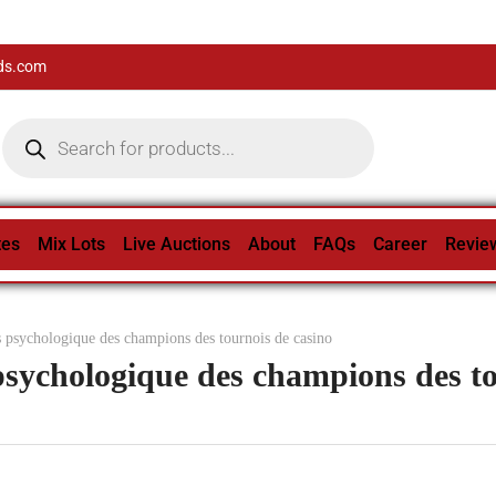
ds.com
tes
Mix Lots
Live Auctions
About
FAQs
Career
Revie
 psychologique des champions des tournois de casino
psychologique des champions des to