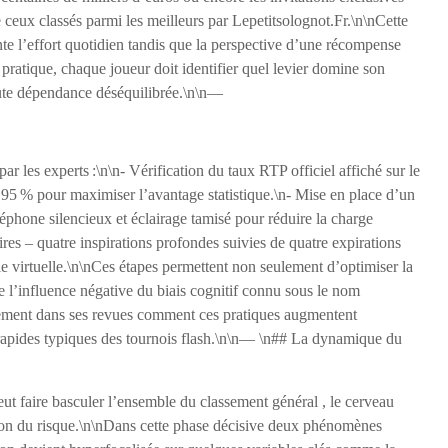
ceux classés parmi les meilleurs par Lepetitsolognot.Fr.\n\nCette
te l’effort quotidien tandis que la perspective d’une récompense
 pratique, chaque joueur doit identifier quel levier domine son
toute dépendance déséquilibrée.\n\n—
ar les experts :\n\n- Vérification du taux RTP officiel affiché sur le
e 95 % pour maximiser l’avantage statistique.\n- Mise en place d’un
léphone silencieux et éclairage tamisé pour réduire la charge
ires – quatre inspirations profondes suivies de quatre expirations
alle virtuelle.\n\nCes étapes permettent non seulement d’optimiser la
re l’influence négative du biais cognitif connu sous le nom
rement dans ses revues comment ces pratiques augmentent
 rapides typiques des tournois flash.\n\n— \n## La dynamique du
t faire basculer l’ensemble du classement général , le cerveau
tion du risque.\n\nDans cette phase décisive deux phénomènes