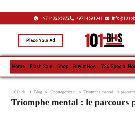
+97143263972
+97145913411
info@101bi
Place Your Ad
Home
Flash Sale
Shop
Buy It Now
786 Special No
101bids
>
Blog
>
Uncategorized
>
Triomphe mental : le parcours
Triomphe mental : le parcours 