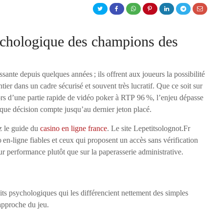
ychologique des champions des
sante depuis quelques années ; ils offrent aux joueurs la possibilité
er dans un cadre sécurisé et souvent très lucratif. Que ce soit sur
rs d’une partie rapide de vidéo poker à RTP 96 %, l’enjeu dépasse
haque décision compte jusqu’au dernier jeton placé.
ez le guide du
casino en ligne france
. Le site Lepetitsolognot.Fr
no en‑ligne fiables et ceux qui proposent un accès sans vérification
ur performance plutôt que sur la paperasserie administrative.
its psychologiques qui les différencient nettement des simples
approche du jeu.