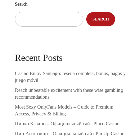
Search
SEARCH
Recent Posts
Casino Enjoy Santiago: reseña completa, bonos, pagos y
juego móvil
Reach unbeatable excitement with these wise gambling
recommendations
Most Sexy OnlyFans Models – Guide to Premium
Access, Privacy & Billing
Пинко Казино – Официальный сайт Pinco Casino
Пин Ап казино – Официальный сайт Pin Up Casino