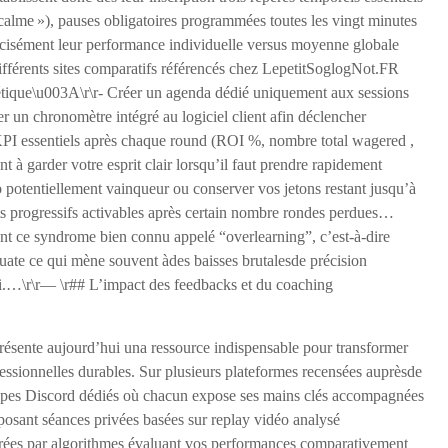
 calme »), pauses obligatoires programmées toutes les vingt minutes
précisément leur performance individuelle versus moyenne globale
différents sites comparatifs référencés chez LepetitSoglogNot.FR
hétique\u003A\r\r- Créer un agenda dédié uniquement aux sessions
r un chronomètre intégré au logiciel client afin déclencher
PI essentiels après chaque round (ROI %, nombre total wagered ,
t à garder votre esprit clair lorsqu’il faut prendre rapidement
up potentiellement vainqueur ou conserver vos jetons restant jusqu’à
 progressifs activables après certain nombre rondes perdues…
nt ce syndrome bien connu appelé “overlearning”, c’est-à-dire
quate ce qui mène souvent à​des baisses brutalesde précision
noi.…\r\r— \r## L’impact des feedbacks et du coaching
eprésente aujourd’hui una ressource indispensable pour transformer
fessionnelles durables.​ Sur plusieurs plateformes recensées auprès­de
pes Discord dédiés où chacun expose ses mains clés accompagnées
oposant séances privées basées sur replay vidéo analysé
rées par algorithmes évaluant vos performances comparativement