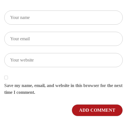
Save my name, email, and website in this browser for the next
time I comment.