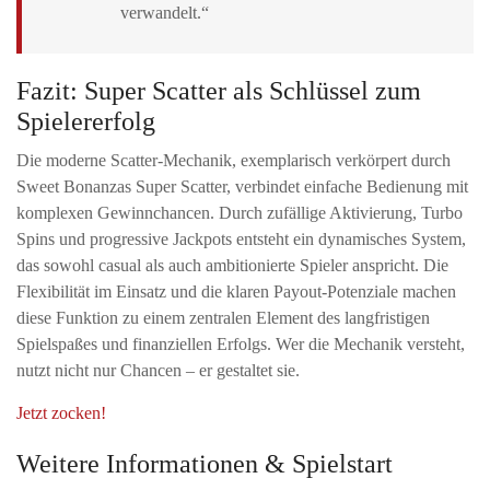
verwandelt.“
Fazit: Super Scatter als Schlüssel zum
Spielererfolg
Die moderne Scatter-Mechanik, exemplarisch verkörpert durch
Sweet Bonanzas Super Scatter, verbindet einfache Bedienung mit
komplexen Gewinnchancen. Durch zufällige Aktivierung, Turbo
Spins und progressive Jackpots entsteht ein dynamisches System,
das sowohl casual als auch ambitionierte Spieler anspricht. Die
Flexibilität im Einsatz und die klaren Payout-Potenziale machen
diese Funktion zu einem zentralen Element des langfristigen
Spielspaßes und finanziellen Erfolgs. Wer die Mechanik versteht,
nutzt nicht nur Chancen – er gestaltet sie.
Jetzt zocken!
Weitere Informationen & Spielstart