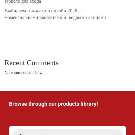
зеркало для входа
Выбираем топ-казино онлайн 2026 с
моментальными выплатами и щедрыми акциями
Recent Comments
No comments to show.
Browse through our products library!