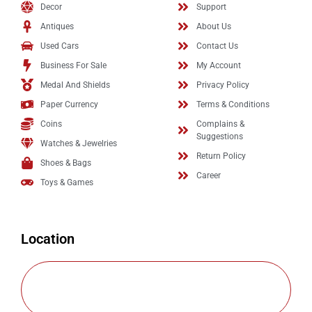
Decor
Support
Antiques
About Us
Used Cars
Contact Us
Business For Sale
My Account
Medal And Shields
Privacy Policy
Paper Currency
Terms & Conditions
Coins
Complains &
Suggestions
Watches & Jewelries
Return Policy
Shoes & Bags
Career
Toys & Games
Location