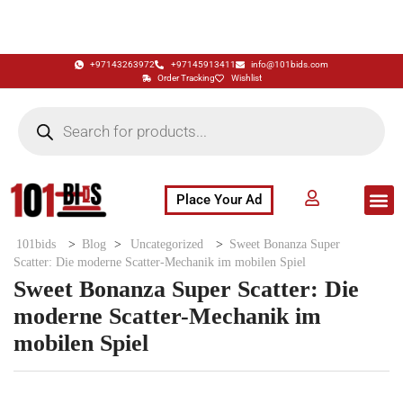
+97143263972
+97145913411
info@101bids.com
Order Tracking
Wishlist
Place Your Ad
Flash Sale
Buy It Now
786 Special Notes
Live Aucti
101bids
>
Blog
>
Uncategorized
>
Sweet Bonanza Super
Scatter: Die moderne Scatter-Mechanik im mobilen Spiel
Sweet Bonanza Super Scatter: Die
moderne Scatter-Mechanik im
mobilen Spiel