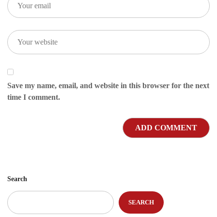
Save my name, email, and website in this browser for the next
time I comment.
Search
SEARCH