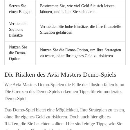
Setzen Sie
Bestimmen Sie, wie viel Geld Sie sich leisten
einen Budget
können, und halten Sie sich daran
Vermeiden
Vermeiden Sie hohe Einsätze, die Ihre finanzielle
Sie hohe
Situation gefährden
Einsätze
Nutzen Sie
Nutzen Sie die Demo-Option, um Ihre Strategien
die Demo-
zu testen, ohne Ihr eigenes Geld zu riskieren
Option
Die Risiken des Avia Masters Demo-Spiels
Wie Avia Masters Demo-Spielen die Falle der Illusion fallen kann
Die Grenzen des Demo-Spiels erkennen Tipps für ein moderates
Demo-Spiel
Das Demo-Spiel bietet eine Möglichkeit, Ihre Strategien zu testen,
ohne Ihr eigenes Geld zu riskieren. Doch auch hier gibt es
Risiken, die Sie beachten sollten. Hier sind einige Tipps, wie Sie