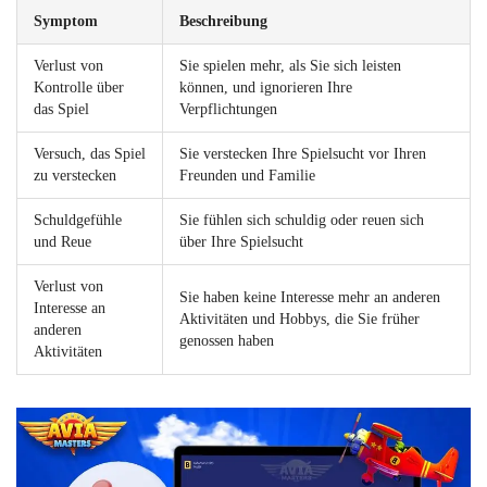
Symptom
Beschreibung
Verlust von
Sie spielen mehr, als Sie sich leisten
Kontrolle über
können, und ignorieren Ihre
das Spiel
Verpflichtungen
Versuch, das Spiel
Sie verstecken Ihre Spielsucht vor Ihren
zu verstecken
Freunden und Familie
Schuldgefühle
Sie fühlen sich schuldig oder reuen sich
und Reue
über Ihre Spielsucht
Verlust von
Sie haben keine Interesse mehr an anderen
Interesse an
Aktivitäten und Hobbys, die Sie früher
anderen
genossen haben
Aktivitäten