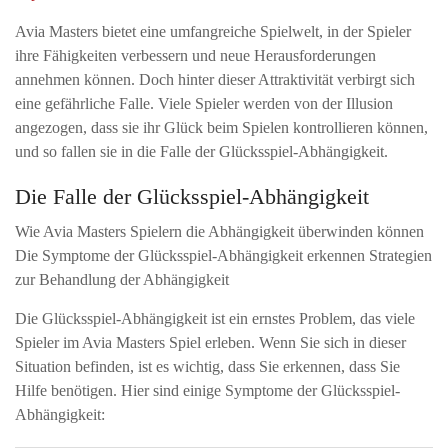
Avia Masters bietet eine umfangreiche Spielwelt, in der Spieler
ihre Fähigkeiten verbessern und neue Herausforderungen
annehmen können. Doch hinter dieser Attraktivität verbirgt sich
eine gefährliche Falle. Viele Spieler werden von der Illusion
angezogen, dass sie ihr Glück beim Spielen kontrollieren können,
und so fallen sie in die Falle der Glücksspiel-Abhängigkeit.
Die Falle der Glücksspiel-Abhängigkeit
Wie Avia Masters Spielern die Abhängigkeit überwinden können
Die Symptome der Glücksspiel-Abhängigkeit erkennen Strategien
zur Behandlung der Abhängigkeit
Die Glücksspiel-Abhängigkeit ist ein ernstes Problem, das viele
Spieler im Avia Masters Spiel erleben. Wenn Sie sich in dieser
Situation befinden, ist es wichtig, dass Sie erkennen, dass Sie
Hilfe benötigen. Hier sind einige Symptome der Glücksspiel-
Abhängigkeit: