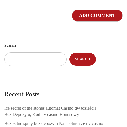
Search
SEARCH
Recent Posts
Ice secret of the stones automat Casino dwadzieścia
Bez Depozytu, Kod nv casino Bonusowy
Bezpłatne spiny bez depozytu Najistotniejsze nv casino