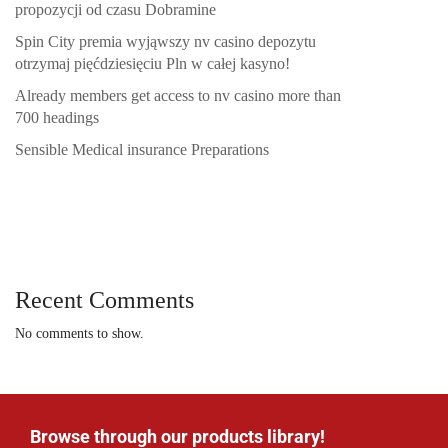
propozycji od czasu Dobramine
Spin City premia wyjąwszy nv casino depozytu
otrzymaj pięćdziesięciu Pln w całej kasyno!
Already members get access to nv casino more than
700 headings
Sensible Medical insurance Preparations
Recent Comments
No comments to show.
Browse through our products library!