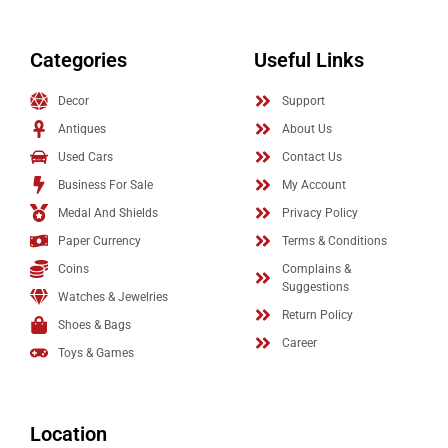
Categories
Useful Links
Decor
Support
Antiques
About Us
Used Cars
Contact Us
Business For Sale
My Account
Medal And Shields
Privacy Policy
Paper Currency
Terms & Conditions
Coins
Complains &
Suggestions
Watches & Jewelries
Return Policy
Shoes & Bags
Career
Toys & Games
Location