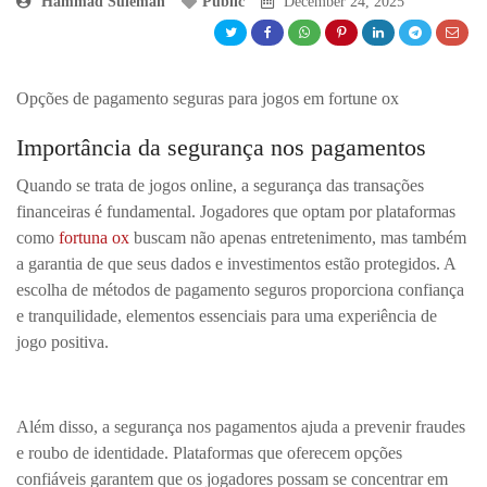
Hammad Suleman
Public
December 24, 2025
Opções de pagamento seguras para jogos em fortune ox
Importância da segurança nos pagamentos
Quando se trata de jogos online, a segurança das transações
financeiras é fundamental. Jogadores que optam por plataformas
como
fortuna ox
buscam não apenas entretenimento, mas também
a garantia de que seus dados e investimentos estão protegidos. A
escolha de métodos de pagamento seguros proporciona confiança
e tranquilidade, elementos essenciais para uma experiência de
jogo positiva.
Além disso, a segurança nos pagamentos ajuda a prevenir fraudes
e roubo de identidade. Plataformas que oferecem opções
confiáveis garantem que os jogadores possam se concentrar em