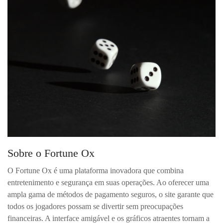
Sobre o Fortune Ox
O Fortune Ox é uma plataforma inovadora que combina
entretenimento e segurança em suas operações. Ao oferecer uma
ampla gama de métodos de pagamento seguros, o site garante que
todos os jogadores possam se divertir sem preocupações
financeiras. A interface amigável e os gráficos atraentes tornam a