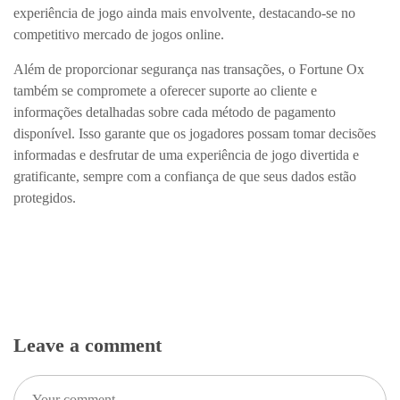
experiência de jogo ainda mais envolvente, destacando-se no
competitivo mercado de jogos online.
Além de proporcionar segurança nas transações, o Fortune Ox
também se compromete a oferecer suporte ao cliente e
informações detalhadas sobre cada método de pagamento
disponível. Isso garante que os jogadores possam tomar decisões
informadas e desfrutar de uma experiência de jogo divertida e
gratificante, sempre com a confiança de que seus dados estão
protegidos.
Leave a comment