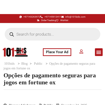
+97143263972
+97145913411
info@101bids.com
Order Tracking
Wishlist
Place Your Ad
Flash Sale
Buy It Now
786 Special Notes
Live Aucti
101bids
>
Blog
>
Public
>
Opções de pagamento seguras para
jogos em fortune ox
Opções de pagamento seguras para
jogos em fortune ox