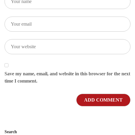
Save my name, email, and website in this browser for the next
time I comment.
Search