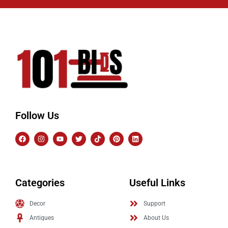
Follow Us
Categories
Useful Links
Decor
Support
Antiques
About Us