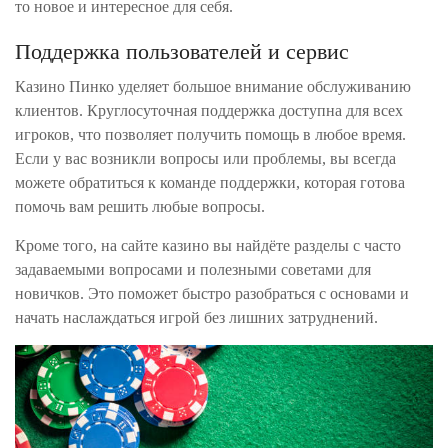
то новое и интересное для себя.
Поддержка пользователей и сервис
Казино Пинко уделяет большое внимание обслуживанию
клиентов. Круглосуточная поддержка доступна для всех
игроков, что позволяет получить помощь в любое время.
Если у вас возникли вопросы или проблемы, вы всегда
можете обратиться к команде поддержки, которая готова
помочь вам решить любые вопросы.
Кроме того, на сайте казино вы найдёте разделы с часто
задаваемыми вопросами и полезными советами для
новичков. Это поможет быстро разобраться с основами и
начать наслаждаться игрой без лишних затруднений.