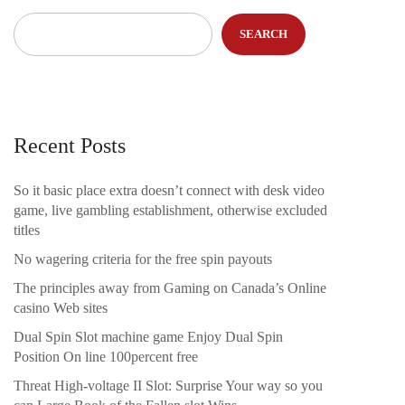
SEARCH
Recent Posts
So it basic place extra doesn’t connect with desk video
game, live gambling establishment, otherwise excluded
titles
No wagering criteria for the free spin payouts
The principles away from Gaming on Canada’s Online
casino Web sites
Dual Spin Slot machine game Enjoy Dual Spin
Position On line 100percent free
Threat High-voltage II Slot: Surprise Your way so you