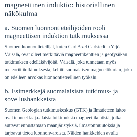
magneettinen induktio: historiallinen
näkökulma
a. Suomen luonnontieteilijöiden rooli
magneettisen induktion tutkimuksessa
Suomen luonnontieteilijät, kuten Carl Axel Carlstedt ja Yrjö
Väisälä, ovat olleet merkittäviä magneettikenttien ja geofysiikan
tutkimuksen edelläkävijöitä. Väisälä, joka tunnetaan myös
meteoriittitutkimuksesta, kehitti suomalaisen magneettikartan, joka
on edelleen arvokas luonnontieteellinen työkalu.
b. Esimerkkejä suomalaisista tutkimus- ja
sovellushankkeista
Suomen Geologian tutkimuskeskus (GTK) ja Ilmatieteen laitos
ovat tehneet laaja-alaisia tutkimuksia magneettikentistä, jotka
auttavat ennustamaan maanjäristyksiä, ilmastonmuutoksia ja
tarjoavat tietoa luonnonvaroista. Näiden hankkeiden avulla