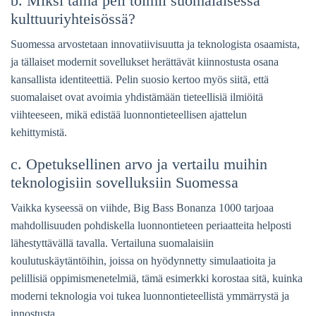
b. Miksi tämä peli toimii suomalaisessa
kulttuuriyhteisössä?
Suomessa arvostetaan innovatiivisuutta ja teknologista osaamista,
ja tällaiset modernit sovellukset herättävät kiinnostusta osana
kansallista identiteettiä. Pelin suosio kertoo myös siitä, että
suomalaiset ovat avoimia yhdistämään tieteellisiä ilmiöitä
viihteeseen, mikä edistää luonnontieteellisen ajattelun
kehittymistä.
c. Opetuksellinen arvo ja vertailu muihin
teknologisiin sovelluksiin Suomessa
Vaikka kyseessä on viihde, Big Bass Bonanza 1000 tarjoaa
mahdollisuuden pohdiskella luonnontieteen periaatteita helposti
lähestyttävällä tavalla. Vertailuna suomalaisiin
koulutuskäytäntöihin, joissa on hyödynnetty simulaatioita ja
pelillisiä oppimismenetelmiä, tämä esimerkki korostaa sitä, kuinka
moderni teknologia voi tukea luonnontieteellistä ymmärrystä ja
innostusta.