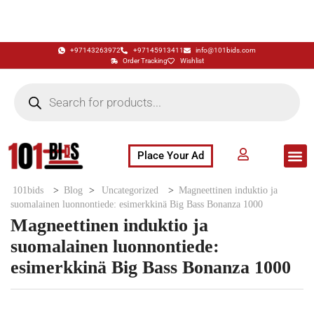
+97143263972
+97145913411
info@101bids.com
Order Tracking
Wishlist
Place Your Ad
Flash Sale
Buy It Now
786 Special Notes
Live Aucti
101bids
>
Blog
>
Uncategorized
>
Magneettinen induktio ja
suomalainen luonnontiede: esimerkkinä Big Bass Bonanza 1000
Magneettinen induktio ja
suomalainen luonnontiede:
esimerkkinä Big Bass Bonanza 1000