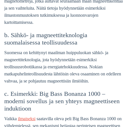
magnetometrejä, jotka auttavat seuraamaan maan magneettikenttää
ja sen vaihteluita. Näitä tietoja hyödynnetään esimerkiksi
ilmastonmuutoksen tutkimuksessa ja luonnonvarojen
kartoittamisessa.
b. Sähkö- ja magneettiteknologia
suomalaisessa teollisuudessa
Suomessa on kehittynyt maailman huippuluokan sähkö- ja
magneettiteknologia, jota hyödynnetään esimerkiksi
teollisuusrobotiikassa ja energiatehokkuudessa. Nokian
matkapuhelinteollisuudesta lähtöisin oleva osaaminen on edelleen
vahvaa, ja se pohjautuu magneettisiin ilmiöihin.
c. Esimerkki: Big Bass Bonanza 1000 –
moderni sovellus ja sen yhteys magneettiseen
induktioon
Vaikka
ilmaiseksi
saatavilla oleva peli Big Bass Bonanza 1000 on
viihdemielessä, sen mekanismi heijastaa perinteisen magneettisen