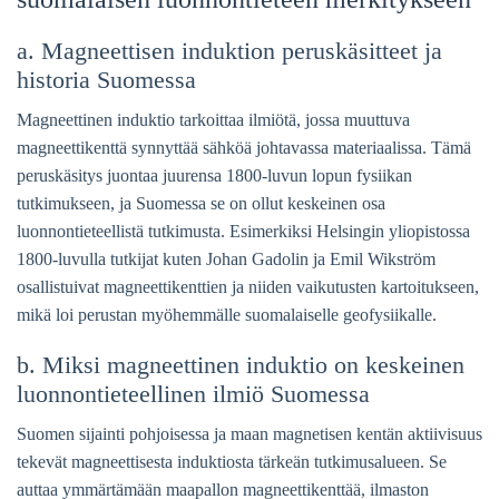
a. Magneettisen induktion peruskäsitteet ja
historia Suomessa
Magneettinen induktio tarkoittaa ilmiötä, jossa muuttuva
magneettikenttä synnyttää sähköä johtavassa materiaalissa. Tämä
peruskäsitys juontaa juurensa 1800-luvun lopun fysiikan
tutkimukseen, ja Suomessa se on ollut keskeinen osa
luonnontieteellistä tutkimusta. Esimerkiksi Helsingin yliopistossa
1800-luvulla tutkijat kuten Johan Gadolin ja Emil Wikström
osallistuivat magneettikenttien ja niiden vaikutusten kartoitukseen,
mikä loi perustan myöhemmälle suomalaiselle geofysiikalle.
b. Miksi magneettinen induktio on keskeinen
luonnontieteellinen ilmiö Suomessa
Suomen sijainti pohjoisessa ja maan magnetisen kentän aktiivisuus
tekevät magneettisesta induktiosta tärkeän tutkimusalueen. Se
auttaa ymmärtämään maapallon magneettikenttää, ilmaston