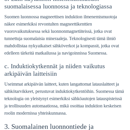
suomalaisessa luonnossa ja teknologiassa
Suomen luonnossa magneettisen induktion ilmenemismuotoja
näkee esimerkiksi revontulten magneettikenttien
vuorovaikutuksessa sekä luonnonmagnetiiteissä, jotka ovat
tunnettuja suomalaisia mineraaleja. Teknologisesti tämä ilmiö
mahdollistaa nykyaikaiset sähköverkot ja kompassit, jotka ovat
edelleen tärkeitä matkailussa ja navigoinnissa Suomessa.
c. Induktiokytkennät ja niiden vaikutus
arkipäivän laitteisiin
Useimmat arkipäivän laitteet, kuten langattomat latauslaitteet ja
sähkötarvikkeet, perustuvat induktiokytkentöihin. Suomessa tämä
teknologia on yleistynyt esimerkiksi sähköautojen latauspisteissä
ja teollisuuden automaatiossa, mikä osoittaa induktion keskeisen
roolin modernissa yhteiskunnassa.
3. Suomalainen luonnontiede ja