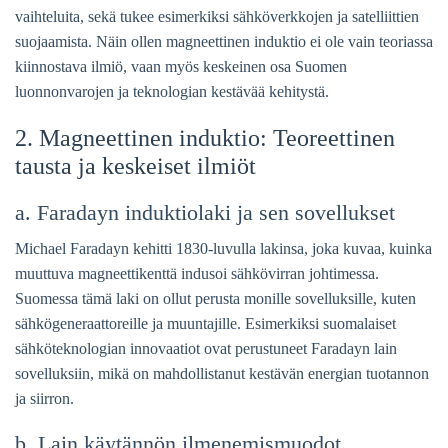
vaihteluita, sekä tukee esimerkiksi sähköverkkojen ja satelliittien
suojaamista. Näin ollen magneettinen induktio ei ole vain teoriassa
kiinnostava ilmiö, vaan myös keskeinen osa Suomen
luonnonvarojen ja teknologian kestävää kehitystä.
2. Magneettinen induktio: Teoreettinen
tausta ja keskeiset ilmiöt
a. Faradayn induktiolaki ja sen sovellukset
Michael Faradayn kehitti 1830-luvulla lakinsa, joka kuvaa, kuinka
muuttuva magneettikenttä indusoi sähkövirran johtimessa.
Suomessa tämä laki on ollut perusta monille sovelluksille, kuten
sähkögeneraattoreille ja muuntajille. Esimerkiksi suomalaiset
sähköteknologian innovaatiot ovat perustuneet Faradayn lain
sovelluksiin, mikä on mahdollistanut kestävän energian tuotannon
ja siirron.
b. Lain käytännön ilmenemismuodot