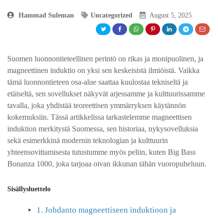
Hammad Suleman
Uncategorized
August 5, 2025
Suomen luonnontieteellinen perintö on rikas ja monipuolinen, ja
magneettinen induktio on yksi sen keskeisistä ilmiöistä. Vaikka
tämä luonnontieteen osa-alue saattaa kuulostaa tekniseltä ja
etäiseltä, sen sovellukset näkyvät arjessamme ja kulttuurissamme
tavalla, joka yhdistää teoreettisen ymmärryksen käytännön
kokemuksiin. Tässä artikkelissa tarkastelemme magneettisen
induktion merkitystä Suomessa, sen historiaa, nykysovelluksia
sekä esimerkkinä modernin teknologian ja kulttuurin
yhteensovittamisesta tutustumme myös peliin, kuten Big Bass
Bonanza 1000, joka tarjoaa oivan ikkunan tähän vuoropuheluun.
Sisällysluettelo
1. Johdanto magneettiseen induktioon ja