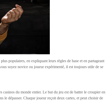
 plus populaires, en expliquant leurs règles de base et en partageant
ous soyez novice ou joueur expérimenté, il est toujours utile de se
es casinos du monde entier. Le but du jeu est de battre le croupier en
ns le dépasser. Chaque joueur reçoit deux cartes, et peut choisir de