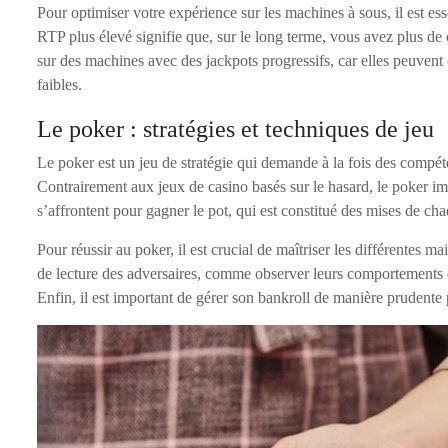
Pour optimiser votre expérience sur les machines à sous, il est es
RTP plus élevé signifie que, sur le long terme, vous avez plus de 
sur des machines avec des jackpots progressifs, car elles peuvent
faibles.
Le poker : stratégies et techniques de jeu
Le poker est un jeu de stratégie qui demande à la fois des compé
Contrairement aux jeux de casino basés sur le hasard, le poker im
s’affrontent pour gagner le pot, qui est constitué des mises de cha
Pour réussir au poker, il est crucial de maîtriser les différentes 
de lecture des adversaires, comme observer leurs comportements et
Enfin, il est important de gérer son bankroll de manière prudente 