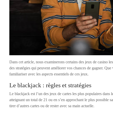
Dans cet article, nous examinerons certains des jeux de casino les
des stratégies qui peuvent améliorer vos chances de gagner. Que v
familiariser avec les aspects essentiels de ces jeux.
Le blackjack : règles et stratégies
Le blackjack est l’un des jeux de cartes les plus populaires dans l
atteignant un total de 21 ou en s’en approchant le plus possible sa
tirer d’autres cartes ou de rester avec sa main actuelle.