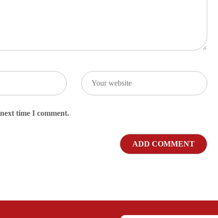
 next time I comment.