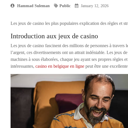
Hammad Suleman
Public
January 12, 2026
Les jeux de casino les plus populaires explication des règles et str
Introduction aux jeux de casino
Les jeux de casino fascinent des millions de personnes à travers l
l’argent, ces divertissements ont un attrait indéniable. Les jeux d
machines à sous élaborées, chaque jeu ayant ses propres règles et
intéressantes,
casino en belgique en ligne
peut être une excellente 