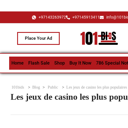
+97143263972
+97145913411
info@101bi
Place Your Ad
Home
Flash Sale
Shop
Buy It Now
786 Special No
101bids
>
Blog
>
Public
>
Les jeux de casino les plus populaires 
Les jeux de casino les plus popul