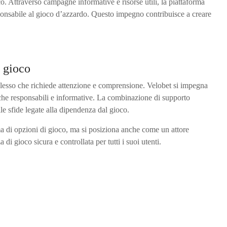
o. Attraverso campagne informative e risorse utili, la piattaforma
esponsabile al gioco d’azzardo. Questo impegno contribuisce a creare
l gioco
lesso che richiede attenzione e comprensione. Velobet si impegna
iche responsabili e informative. La combinazione di supporto
le sfide legate alla dipendenza dal gioco.
a di opzioni di gioco, ma si posiziona anche come un attore
i gioco sicura e controllata per tutti i suoi utenti.