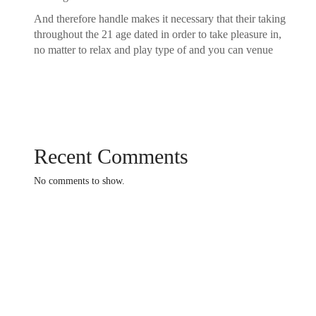
And therefore handle makes it necessary that their taking
throughout the 21 age dated in order to take pleasure in,
no matter to relax and play type of and you can venue
Recent Comments
No comments to show.