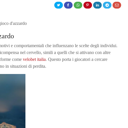
gioco d'azzardo
zardo
motivi e comportamentali che influenzano le scelte degli individui.
compensa nel cervello, simili a quelli che si attivano con altre
ttaforme come
velobet italia
. Questo porta i giocatori a cercare
o in situazioni di perdita.