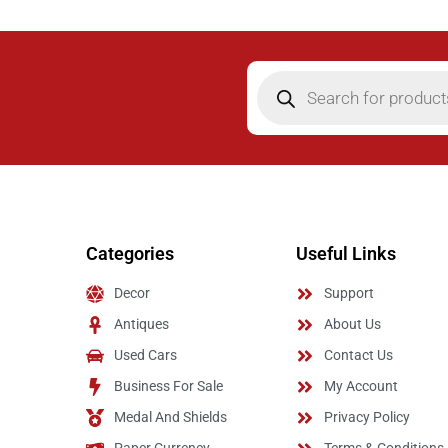
Categories
Useful Links
Decor
Support
Antiques
About Us
Used Cars
Contact Us
Business For Sale
My Account
Medal And Shields
Privacy Policy