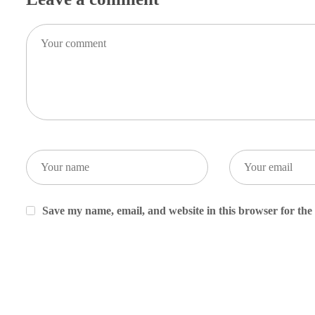
Save my name, email, and website in this browser for the