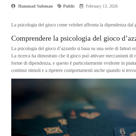
Hammad Suleman
Public
February 13, 2026
La psicologia del gioco come velobet affronta la dipendenza dal 
Comprendere la psicologia del gioco d’az
La psicologia del gioco d’azzardo si basa su una serie di fattori e
La ricerca ha dimostrato che il gioco può attivare meccanismi di ri
forme di dipendenza, e questo è particolarmente evidente in pia
continui stimoli e a ripetere comportamenti anche quando si trovan