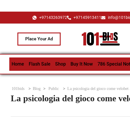
+97143263972
+97145913411
info@101bi
Place Your Ad
Home
Flash Sale
Shop
Buy It Now
786 Special No
101bids
>
Blog
>
Public
>
La psicologia del gioco come velobet 
La psicologia del gioco come ve