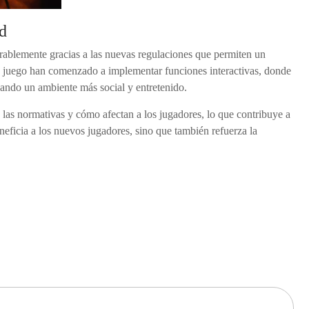
d
ablemente gracias a las nuevas regulaciones que permiten un
e juego han comenzado a implementar funciones interactivas, donde
eando un ambiente más social y entretenido.
las normativas y cómo afectan a los jugadores, lo que contribuye a
eficia a los nuevos jugadores, sino que también refuerza la