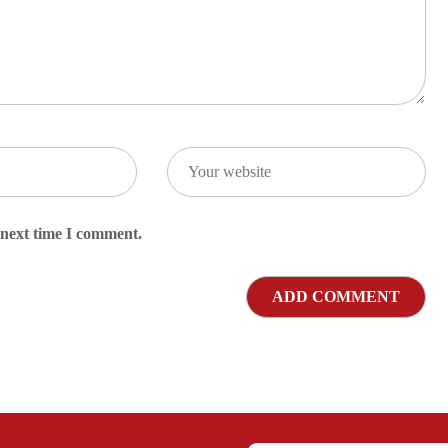
 next time I comment.