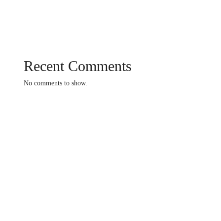
Recent Comments
No comments to show.