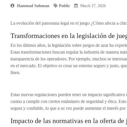
Hammad Suleman
Public
March 27, 2026
La evolución del panorama legal en el juego ¿Cómo afecta a chi
Transformaciones en la legislación de jue
En los últimos años, la legislación sobre juegos de azar ha exper
Estas transformaciones buscan regular la industria de manera más
transparencia de los operadores. Por ejemplo, muchos se interesa
en el mercado. El objetivo es crear un entorno seguro y justo, que
línea.
Estas nuevas regulaciones pueden tener un impacto significativo
casino a cumplir con ciertos estándares de seguridad y ética. Est
segura y confiable, lo que a su vez puede aumentar el interés por 
Impacto de las normativas en la oferta de