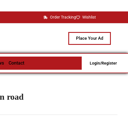
Order Tracking
Wishlist
Place Your Ad
ws
Contact
Login/Register
en road