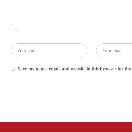
Save my name, email, and website in this browser for the