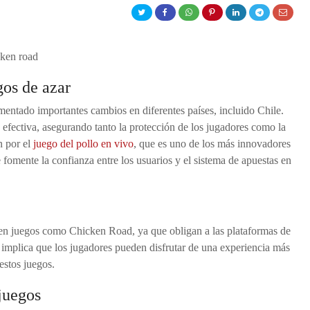
cken road
gos de azar
imentado importantes cambios en diferentes países, incluido Chile.
 efectiva, asegurando tanto la protección de los jugadores como la
n por el
juego del pollo en vivo
, que es uno de los más innovadores
 fomente la confianza entre los usuarios y el sistema de apuestas en
 en juegos como Chicken Road, ya que obligan a las plataformas de
o implica que los jugadores pueden disfrutar de una experiencia más
estos juegos.
 juegos