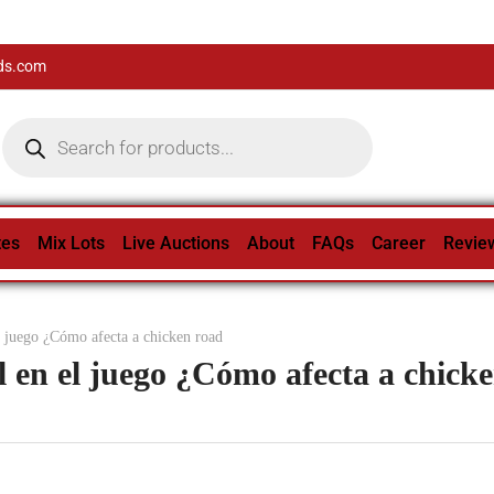
ds.com
tes
Mix Lots
Live Auctions
About
FAQs
Career
Revie
l juego ¿Cómo afecta a chicken road
l en el juego ¿Cómo afecta a chick