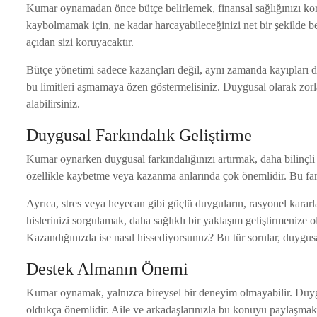
Kumar oynamadan önce bütçe belirlemek, finansal sağlığınızı koru
kaybolmamak için, ne kadar harcayabileceğinizi net bir şekilde
açıdan sizi koruyacaktır.
Bütçe yönetimi sadece kazançları değil, aynı zamanda kayıpları d
bu limitleri aşmamaya özen göstermelisiniz. Duygusal olarak zorland
alabilirsiniz.
Duygusal Farkındalık Geliştirme
Kumar oynarken duygusal farkındalığınızı artırmak, daha bilinçli
özellikle kaybetme veya kazanma anlarında çok önemlidir. Bu farkı
Ayrıca, stres veya heyecan gibi güçlü duyguların, rasyonel kararl
hislerinizi sorgulamak, daha sağlıklı bir yaklaşım geliştirmenize
Kazandığınızda ise nasıl hissediyorsunuz? Bu tür sorular, duygusa
Destek Almanın Önemi
Kumar oynamak, yalnızca bireysel bir deneyim olmayabilir. Duyg
oldukça önemlidir. Aile ve arkadaşlarınızla bu konuyu paylaşmak,