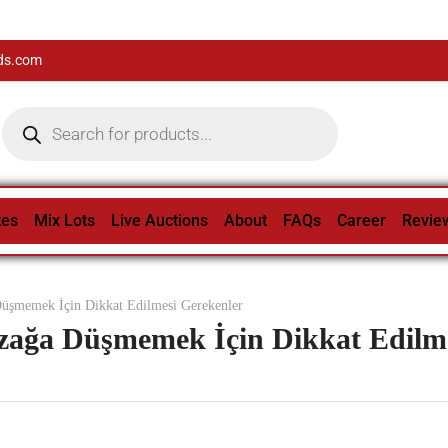
ds.com
tes
Mix Lots
Live Auctions
About
FAQs
Career
Revie
üşmemek İçin Dikkat Edilmesi Gerekenler
zağa Düşmemek İçin Dikkat Edilme