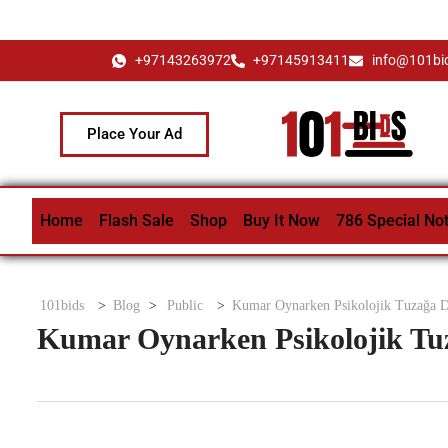
+97143263972
+97145913411
info@101bi
Place Your Ad
Home
Flash Sale
Shop
Buy It Now
786 Special No
101bids
>
Blog
>
Public
>
Kumar Oynarken Psikolojik Tuzağa D
Kumar Oynarken Psikolojik Tu