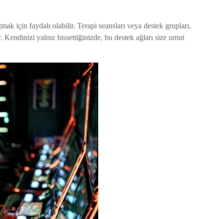
ak için faydalı olabilir. Terapi seansları veya destek grupları,
. Kendinizi yalnız hissettiğinizde, bu destek ağları size umut