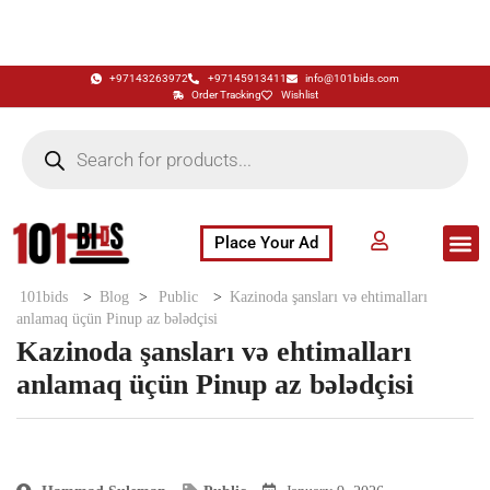
+97143263972
+97145913411
info@101bids.com
Order Tracking
Wishlist
Place Your Ad
Flash Sale
Buy It Now
786 Special Notes
Live Aucti
101bids
>
Blog
>
Public
>
Kazinoda şansları və ehtimalları
anlamaq üçün Pinup az bələdçisi
Kazinoda şansları və ehtimalları
anlamaq üçün Pinup az bələdçisi