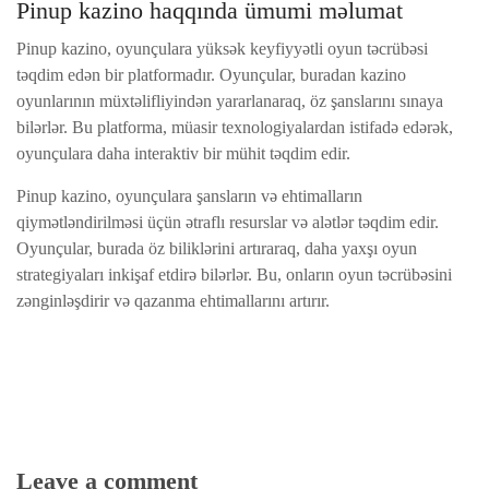
Pinup kazino haqqında ümumi məlumat
Pinup kazino, oyunçulara yüksək keyfiyyətli oyun təcrübəsi
təqdim edən bir platformadır. Oyunçular, buradan kazino
oyunlarının müxtəlifliyindən yararlanaraq, öz şanslarını sınaya
bilərlər. Bu platforma, müasir texnologiyalardan istifadə edərək,
oyunçulara daha interaktiv bir mühit təqdim edir.
Pinup kazino, oyunçulara şansların və ehtimalların
qiymətləndirilməsi üçün ətraflı resurslar və alətlər təqdim edir.
Oyunçular, burada öz biliklərini artıraraq, daha yaxşı oyun
strategiyaları inkişaf etdirə bilərlər. Bu, onların oyun təcrübəsini
zənginləşdirir və qazanma ehtimallarını artırır.
Leave a comment