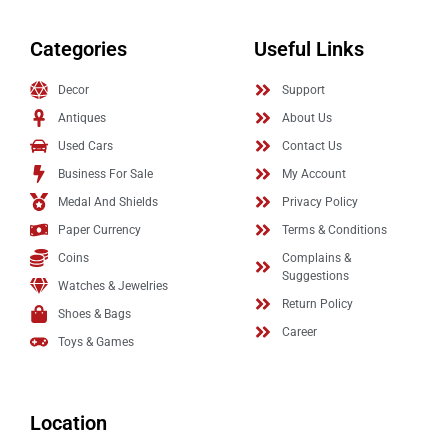
Categories
Useful Links
Decor
Support
Antiques
About Us
Used Cars
Contact Us
Business For Sale
My Account
Medal And Shields
Privacy Policy
Paper Currency
Terms & Conditions
Coins
Complains &
Suggestions
Watches & Jewelries
Return Policy
Shoes & Bags
Career
Toys & Games
Location