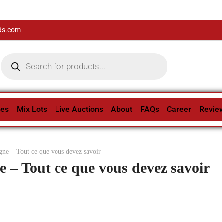
ds.com
tes
Mix Lots
Live Auctions
About
FAQs
Career
Revie
gne – Tout ce que vous devez savoir
e – Tout ce que vous devez savoir