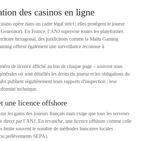
lation des casinos en ligne
casino opère dans un cadre légal strict ; elles protègent le joueur
Generator). En France, l’ANJ supervise toutes les plateformes
 territoire hexagonal, des juridictions comme la Malta Gaming
ng offrent également une surveillance reconnue à
 numéro de licence affiché au bas de chaque page – souvent sous
érales où sont détaillés les droits du joueur et les obligations du
s publient régulièrement leurs rapports d’inspection ; leur
onformité technique.
et une licence offshore
sur les gains des joueurs français mais exige que tous les serveurs
rôle direct par l’ANJ. En revanche, une licence offshore comme celle
ais limite souvent le nombre de méthodes bancaires locales
a ou prélèvements SEPA).