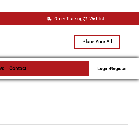
Order Tracking
Wishlist
Place Your Ad
ws
Contact
Login/Register