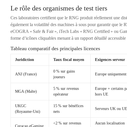
Le rôle des organismes de test tiers
Ces laboratoires certifient que le RNG produit réellement une dist
également la volatilité des machines à sous pour garantir que le R
eCOGRA « Safe & Fair », iTech Labs « RNG Certified » ou Gamin
forme d’icônes cliquables menant à un rapport détaillé accessible 
Tableau comparatif des principales licences
Juridiction
Taux fiscal moyen
Exigences serveur
0 % sur gains
ANJ (France)
Europe uniquement
joueurs
5 % sur revenus
Europe + certains p
MGA (Malte)
opérateur
hors UE
UKGC
15 % sur bénéfices
Serveurs UK ou U
(Royaume‑Uni)
nets
<2 % sur revenus
Aucun localisation
Curaçao eGaming