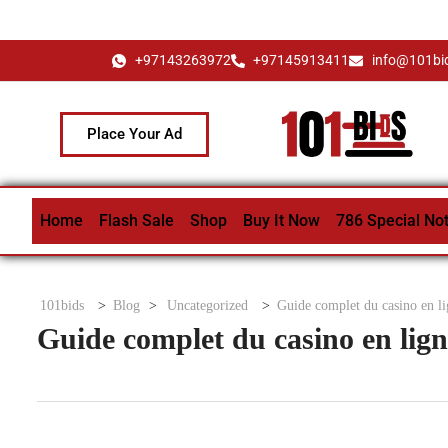
+97143263972
+97145913411
info@101bi
Place Your Ad
Home
Flash Sale
Shop
Buy It Now
786 Special No
101bids
>
Blog
>
Uncategorized
>
Guide complet du casino en li
Guide complet du casino en lign