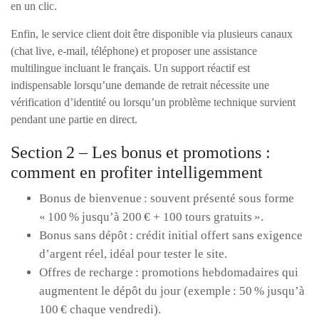
en un clic.
Enfin, le service client doit être disponible via plusieurs canaux
(chat live, e‑mail, téléphone) et proposer une assistance
multilingue incluant le français. Un support réactif est
indispensable lorsqu’une demande de retrait nécessite une
vérification d’identité ou lorsqu’un problème technique survient
pendant une partie en direct.
Section 2 – Les bonus et promotions :
comment en profiter intelligemment
Bonus de bienvenue : souvent présenté sous forme
« 100 % jusqu’à 200 € + 100 tours gratuits ».
Bonus sans dépôt : crédit initial offert sans exigence
d’argent réel, idéal pour tester le site.
Offres de recharge : promotions hebdomadaires qui
augmentent le dépôt du jour (exemple : 50 % jusqu’à
100 € chaque vendredi).