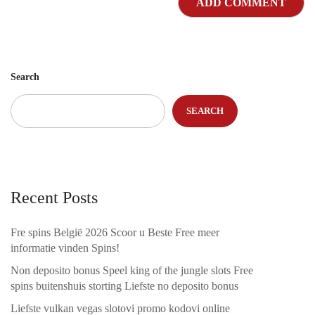
Search
SEARCH
Recent Posts
Fre spins België 2026 Scoor u Beste Free meer
informatie vinden Spins!
Non deposito bonus Speel king of the jungle slots Free
spins buitenshuis storting Liefste no deposito bonus
Liefste vulkan vegas slotovi promo kodovi online