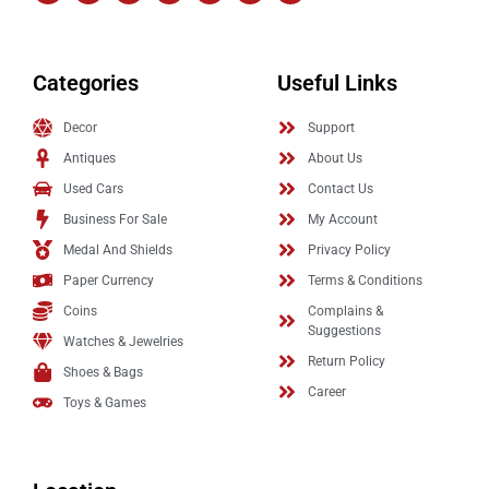
Categories
Useful Links
Decor
Support
Antiques
About Us
Used Cars
Contact Us
Business For Sale
My Account
Medal And Shields
Privacy Policy
Paper Currency
Terms & Conditions
Coins
Complains &
Suggestions
Watches & Jewelries
Return Policy
Shoes & Bags
Career
Toys & Games