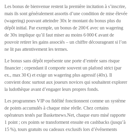
Les bonus de bienvenue restent la première incitation à s’inscrire,
mais ils sont généralement assortis d’une condition de mise élevée
(wagering) pouvant atteindre 30x le montant du bonus plus du
dépôt initial. Par exemple, un bonus de 200 € avec un wagering
de 30x implique qu’il faut miser au moins 6 000 € avant de
pouvoir retirer les gains associés – un chiffre décourageant si l’on
ne lit pas attentivement les termes.
Le bonus sans dépôt représente une porte d’entrée sans risque
financier ; cependant il comporte souvent un plafond strict (par
ex., max 30 €) et exige un wagering plus agressif (40x). Il
convient donc surtout aux joueurs novices qui souhaitent explorer
la ludothèque avant d’engager leurs propres fonds.
Les programmes VIP ou fidélité fonctionnent comme un système
de points accumulés à chaque mise réelle. Chez certains
opérateurs testés par Basketnews.Net, chaque euro misé rapporte
1 point ; ces points se transforment ensuite en cashbacks (jusqu’à
15 %), tours gratuits ou cadeaux exclusifs lors d’événements