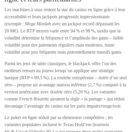
Les machines à sous restent la star du casino en ligne grâce à leur
accessibilité et leurs jackpots progressifs impressionnants
(exemple :
Mega Moolah
avec un jackpot record dépassant les
20 M€). Le RTP moyen varie entre 94 % et 98 %, tandis que la
volatilité détermine la fréquence et l’amplitude des gains – faible
volatilité pour des paiements réguliers mais modestes, haute
volatilité pour peu fréquents mais potentiellement massifs gains.
Parmi les jeux de table classiques, le blackjack offre l’un des
meilleurs retours au joueur lorsqu’on applique une stratégie
basique (RTP ≈ 99,5 %). La roulette européenne – dotée d’un seul
zéro – propose un avantage maison inférieur (2,7 %) comparé à la
version américaine avec double zéro (5,26 %). Les variantes
comme
French Roulette
ajoutent la règle « la partage » qui réduit
davantage l’avantage du casino sur les paris impairs/rouge/noir.
Le poker en ligne séduit par sa dimension compétitive ; les
variantes populaires incluent le Texas Hold’em (tournois
Sit‑&‑Go) et l’Omaha Hi‑Lo qui propose deux mains gagnantes