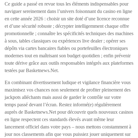
Ce guide a passé en revue tous les éléments indispensables pour
naviguer sereinement dans l’univers foisonnant du casino en ligne
en cette année 2026 : choisir un site doté d’une licence reconnue
et d’une sécurité robuste ; décrypter intelligemment chaque offre
promotionnelle ; connaître les spécificités techniques des machines
à sous, tables classiques ou expériences live dealer ; opérer ses
dépôts via cartes bancaires fiables ou portefeuilles électroniques
modernes tout en maîtrisant son budget quotidien ; enfin prévenir
toute dérive grâce aux outils responsables intégrés aux plateformes
testées par Basketnews.Net.
En combinant divertissement ludique et vigilance financière vous
maximisez vos chances non seulement de profiter pleinement des
jackpots alléchants mais aussi de garder le contrôle sur votre
temps passé devant l’écran. Restez informé(e) régulièrement
auprès de Basketnews.Net pour découvrir quels nouveaux casinos
en ligne respectent ces standards élevés avant même leur
lancement officiel dans votre pays – nous mettons constamment à
jour nos classements afin que vous puissiez jouer uniquement sur