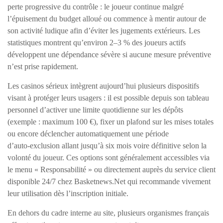
perte progressive du contrôle : le joueur continue malgré
l’épuisement du budget alloué ou commence à mentir autour de
son activité ludique afin d’éviter les jugements extérieurs. Les
statistiques montrent qu’environ 2–3 % des joueurs actifs
développent une dépendance sévère si aucune mesure préventive
n’est prise rapidement.
Les casinos sérieux intègrent aujourd’hui plusieurs dispositifs
visant à protéger leurs usagers : il est possible depuis son tableau
personnel d’activer une limite quotidienne sur les dépôts
(exemple : maximum 100 €), fixer un plafond sur les mises totales
ou encore déclencher automatiquement une période
d’auto‑exclusion allant jusqu’à six mois voire définitive selon la
volonté du joueur. Ces options sont généralement accessibles via
le menu « Responsabilité » ou directement auprès du service client
disponible 24/7 chez Basketnews.Net qui recommande vivement
leur utilisation dès l’inscription initiale.
En dehors du cadre interne au site, plusieurs organismes français