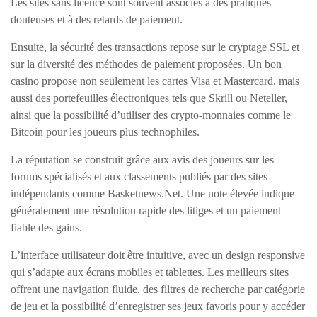
Les sites sans licence sont souvent associés à des pratiques
douteuses et à des retards de paiement.
Ensuite, la sécurité des transactions repose sur le cryptage SSL et
sur la diversité des méthodes de paiement proposées. Un bon
casino propose non seulement les cartes Visa et Mastercard, mais
aussi des portefeuilles électroniques tels que Skrill ou Neteller,
ainsi que la possibilité d’utiliser des crypto‑monnaies comme le
Bitcoin pour les joueurs plus technophiles.
La réputation se construit grâce aux avis des joueurs sur les
forums spécialisés et aux classements publiés par des sites
indépendants comme Basketnews.Net. Une note élevée indique
généralement une résolution rapide des litiges et un paiement
fiable des gains.
L’interface utilisateur doit être intuitive, avec un design responsive
qui s’adapte aux écrans mobiles et tablettes. Les meilleurs sites
offrent une navigation fluide, des filtres de recherche par catégorie
de jeu et la possibilité d’enregistrer ses jeux favoris pour y accéder