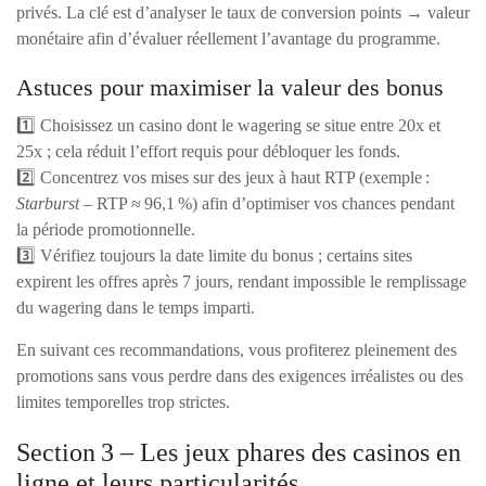
privés. La clé est d’analyser le taux de conversion points → valeur
monétaire afin d’évaluer réellement l’avantage du programme.
Astuces pour maximiser la valeur des bonus
1️⃣ Choisissez un casino dont le wagering se situe entre 20x et
25x ; cela réduit l’effort requis pour débloquer les fonds.
2️⃣ Concentrez vos mises sur des jeux à haut RTP (exemple :
Starburst
– RTP ≈ 96,1 %) afin d’optimiser vos chances pendant
la période promotionnelle.
3️⃣ Vérifiez toujours la date limite du bonus ; certains sites
expirent les offres après 7 jours, rendant impossible le remplissage
du wagering dans le temps imparti.
En suivant ces recommandations, vous profiterez pleinement des
promotions sans vous perdre dans des exigences irréalistes ou des
limites temporelles trop strictes.
Section 3 – Les jeux phares des casinos en
ligne et leurs particularités