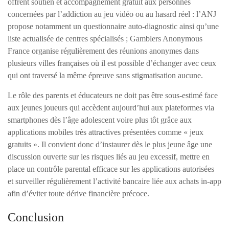
offrent soutien et accompagnement gratuit aux personnes
concernées par l’addiction au jeu vidéo ou au hasard réel : l’ANJ
propose notamment un questionnaire auto‑diagnostic ainsi qu’une
liste actualisée de centres spécialisés ; Gamblers Anonymous
France organise régulièrement des réunions anonymes dans
plusieurs villes françaises où il est possible d’échanger avec ceux
qui ont traversé la même épreuve sans stigmatisation aucune.
Le rôle des parents et éducateurs ne doit pas être sous‑estimé face
aux jeunes joueurs qui accèdent aujourd’hui aux plateformes via
smartphones dès l’âge adolescent voire plus tôt grâce aux
applications mobiles très attractives présentées comme « jeux
gratuits ». Il convient donc d’instaurer dès le plus jeune âge une
discussion ouverte sur les risques liés au jeu excessif, mettre en
place un contrôle parental efficace sur les applications autorisées
et surveiller régulièrement l’activité bancaire liée aux achats in‑app
afin d’éviter toute dérive financière précoce.
Conclusion