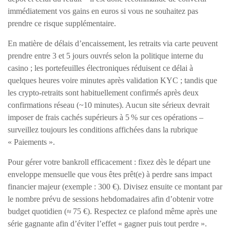
immédiatement vos gains en euros si vous ne souhaitez pas
prendre ce risque supplémentaire.
En matière de délais d’encaissement, les retraits via carte peuvent
prendre entre 3 et 5 jours ouvrés selon la politique interne du
casino ; les portefeuilles électroniques réduisent ce délai à
quelques heures voire minutes après validation KYC ; tandis que
les crypto‑retraits sont habituellement confirmés après deux
confirmations réseau (~10 minutes). Aucun site sérieux devrait
imposer de frais cachés supérieurs à 5 % sur ces opérations –
surveillez toujours les conditions affichées dans la rubrique
« Paiements ».
Pour gérer votre bankroll efficacement : fixez dès le départ une
enveloppe mensuelle que vous êtes prêt(e) à perdre sans impact
financier majeur (exemple : 300 €). Divisez ensuite ce montant par
le nombre prévu de sessions hebdomadaires afin d’obtenir votre
budget quotidien (≈ 75 €). Respectez ce plafond même après une
série gagnante afin d’éviter l’effet « gagner puis tout perdre ».