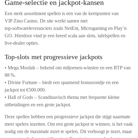
Game‑selectie en jackpot‑kansen
Een sterk assortiment spellen is een van de kernpunten van
VIP Zino Casino. De site werkt samen met
top‑softwareleveranciers zoals NetEnt, Microgaming en Play’n
GO. Hierdoor vind je een breed scala aan slots, tafelspellen en
live‑dealer opties.
Top‑slots met progressieve jackpots
• Mega Moolah – bekend om miljoenen‑winsten en een RTP van
88 %.
• Divine Fortune – biedt een spannend bonusrondje en een
jackpot tot €500.000.
• Hall of Gods – Scandinavisch thema met frequente kleine
uitbetalingen en een grote jackpot.
Deze spellen hebben een progressieve jackpot die stijgt naarmate
meer spelers inzetten. Om een grote jackpot te winnen, is het vaak
nodig om de maximale inzet te spelen. Dit verhoogt je inzet, maar