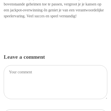
bovenstaande geheimen toe te passen, vergroot je je kansen op
een jackpot‑overwinning én geniet je van een verantwoordelijke
speelervaring. Veel succes en speel verstandig!
Leave a comment