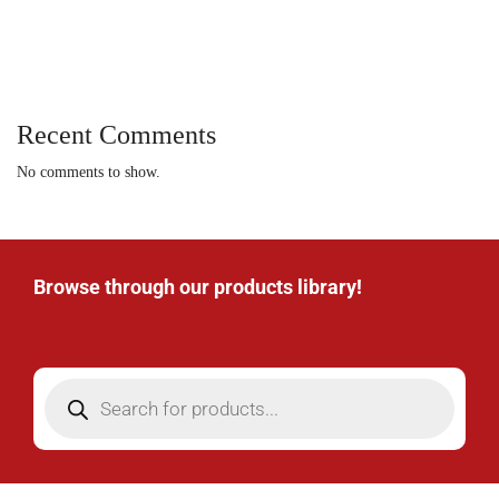
Recent Comments
No comments to show.
Browse through our products library!