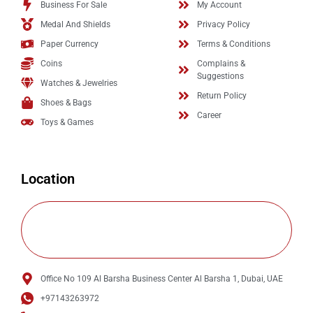
Business For Sale
My Account
Medal And Shields
Privacy Policy
Paper Currency
Terms & Conditions
Coins
Complains &
Suggestions
Watches & Jewelries
Return Policy
Shoes & Bags
Career
Toys & Games
Location
Office No 109 Al Barsha Business Center Al Barsha 1, Dubai, UAE
+97143263972