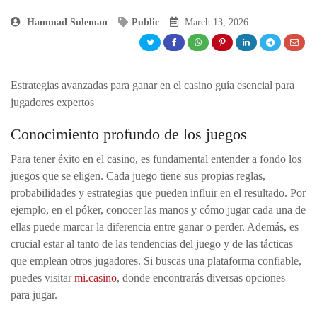
Hammad Suleman
Public
March 13, 2026
Estrategias avanzadas para ganar en el casino guía esencial para
jugadores expertos
Conocimiento profundo de los juegos
Para tener éxito en el casino, es fundamental entender a fondo los
juegos que se eligen. Cada juego tiene sus propias reglas,
probabilidades y estrategias que pueden influir en el resultado. Por
ejemplo, en el póker, conocer las manos y cómo jugar cada una de
ellas puede marcar la diferencia entre ganar o perder. Además, es
crucial estar al tanto de las tendencias del juego y de las tácticas
que emplean otros jugadores. Si buscas una plataforma confiable,
puedes visitar
mi.casino
, donde encontrarás diversas opciones
para jugar.