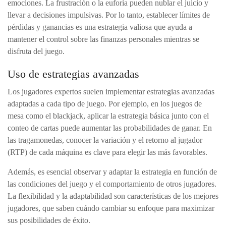
emociones. La frustración o la euforia pueden nublar el juicio y
llevar a decisiones impulsivas. Por lo tanto, establecer límites de
pérdidas y ganancias es una estrategia valiosa que ayuda a
mantener el control sobre las finanzas personales mientras se
disfruta del juego.
Uso de estrategias avanzadas
Los jugadores expertos suelen implementar estrategias avanzadas
adaptadas a cada tipo de juego. Por ejemplo, en los juegos de
mesa como el blackjack, aplicar la estrategia básica junto con el
conteo de cartas puede aumentar las probabilidades de ganar. En
las tragamonedas, conocer la variación y el retorno al jugador
(RTP) de cada máquina es clave para elegir las más favorables.
Además, es esencial observar y adaptar la estrategia en función de
las condiciones del juego y el comportamiento de otros jugadores.
La flexibilidad y la adaptabilidad son características de los mejores
jugadores, que saben cuándo cambiar su enfoque para maximizar
sus posibilidades de éxito.