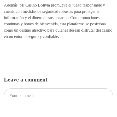
Además, Mi Casino Bolivia promueve el juego responsable y
cuenta con medidas de seguridad robustas para proteger la
información y el dinero de sus usuarios. Con promociones
continuas y bonos de bienvenida, esta plataforma se posiciona
como un destino atractivo para quienes desean disfrutar del casino
en un entorno seguro y confiable.
Leave a comment