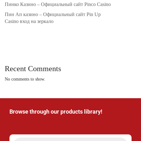
Пинко Казино – Официальный сайт Pinco Casino
Пин Ап казино – Официальный сайт Pin Up
Casino вход на зеркало
Recent Comments
No comments to show.
Browse through our products library!