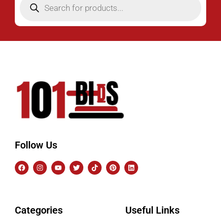
Follow Us
Categories
Useful Links