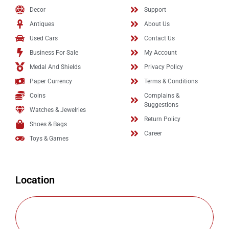
Decor
Support
Antiques
About Us
Used Cars
Contact Us
Business For Sale
My Account
Medal And Shields
Privacy Policy
Paper Currency
Terms & Conditions
Coins
Complains &
Suggestions
Watches & Jewelries
Return Policy
Shoes & Bags
Career
Toys & Games
Location