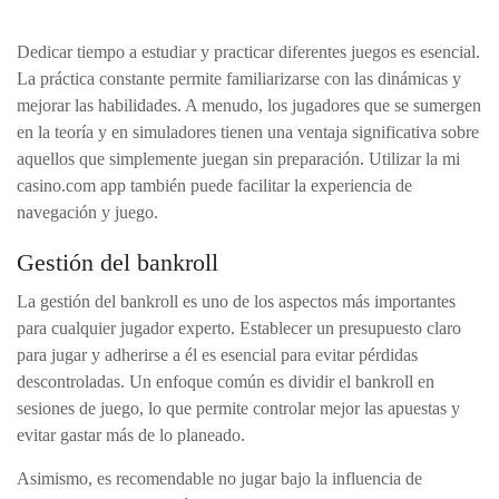
Dedicar tiempo a estudiar y practicar diferentes juegos es esencial.
La práctica constante permite familiarizarse con las dinámicas y
mejorar las habilidades. A menudo, los jugadores que se sumergen
en la teoría y en simuladores tienen una ventaja significativa sobre
aquellos que simplemente juegan sin preparación. Utilizar la mi
casino.com app también puede facilitar la experiencia de
navegación y juego.
Gestión del bankroll
La gestión del bankroll es uno de los aspectos más importantes
para cualquier jugador experto. Establecer un presupuesto claro
para jugar y adherirse a él es esencial para evitar pérdidas
descontroladas. Un enfoque común es dividir el bankroll en
sesiones de juego, lo que permite controlar mejor las apuestas y
evitar gastar más de lo planeado.
Asimismo, es recomendable no jugar bajo la influencia de