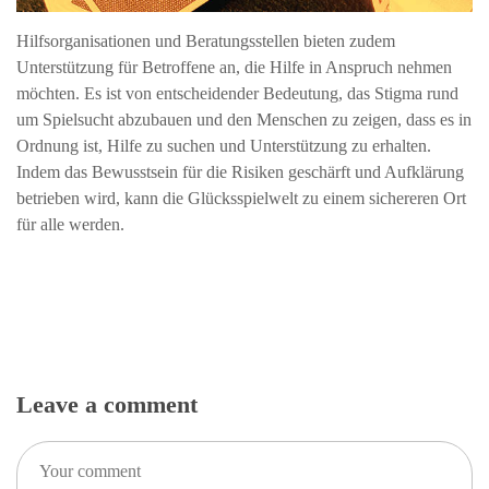
Hilfsorganisationen und Beratungsstellen bieten zudem
Unterstützung für Betroffene an, die Hilfe in Anspruch nehmen
möchten. Es ist von entscheidender Bedeutung, das Stigma rund
um Spielsucht abzubauen und den Menschen zu zeigen, dass es in
Ordnung ist, Hilfe zu suchen und Unterstützung zu erhalten.
Indem das Bewusstsein für die Risiken geschärft und Aufklärung
betrieben wird, kann die Glücksspielwelt zu einem sichereren Ort
für alle werden.
Leave a comment