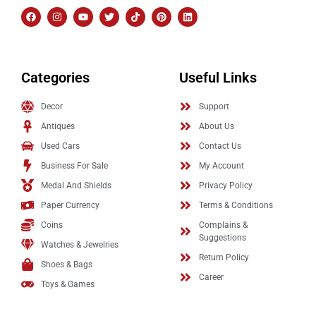
Categories
Useful Links
Decor
Support
Antiques
About Us
Used Cars
Contact Us
Business For Sale
My Account
Medal And Shields
Privacy Policy
Paper Currency
Terms & Conditions
Coins
Complains &
Suggestions
Watches & Jewelries
Return Policy
Shoes & Bags
Career
Toys & Games