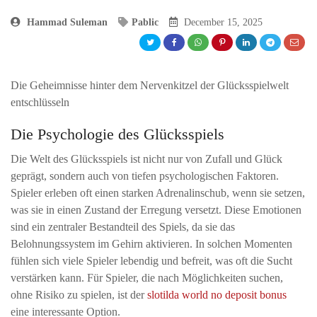
Hammad Suleman
Pablic
December 15, 2025
Die Geheimnisse hinter dem Nervenkitzel der Glücksspielwelt
entschlüsseln
Die Psychologie des Glücksspiels
Die Welt des Glücksspiels ist nicht nur von Zufall und Glück
geprägt, sondern auch von tiefen psychologischen Faktoren.
Spieler erleben oft einen starken Adrenalinschub, wenn sie setzen,
was sie in einen Zustand der Erregung versetzt. Diese Emotionen
sind ein zentraler Bestandteil des Spiels, da sie das
Belohnungssystem im Gehirn aktivieren. In solchen Momenten
fühlen sich viele Spieler lebendig und befreit, was oft die Sucht
verstärken kann. Für Spieler, die nach Möglichkeiten suchen,
ohne Risiko zu spielen, ist der
slotilda world no deposit bonus
eine interessante Option.