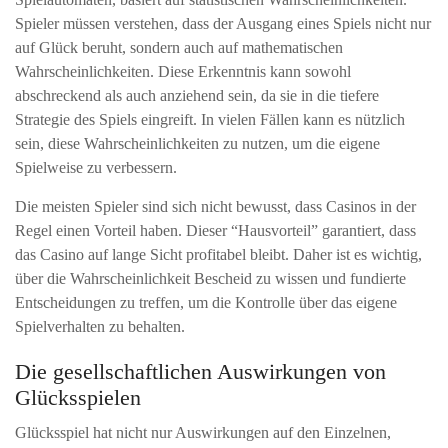
Spieler müssen verstehen, dass der Ausgang eines Spiels nicht nur
auf Glück beruht, sondern auch auf mathematischen
Wahrscheinlichkeiten. Diese Erkenntnis kann sowohl
abschreckend als auch anziehend sein, da sie in die tiefere
Strategie des Spiels eingreift. In vielen Fällen kann es nützlich
sein, diese Wahrscheinlichkeiten zu nutzen, um die eigene
Spielweise zu verbessern.
Die meisten Spieler sind sich nicht bewusst, dass Casinos in der
Regel einen Vorteil haben. Dieser “Hausvorteil” garantiert, dass
das Casino auf lange Sicht profitabel bleibt. Daher ist es wichtig,
über die Wahrscheinlichkeit Bescheid zu wissen und fundierte
Entscheidungen zu treffen, um die Kontrolle über das eigene
Spielverhalten zu behalten.
Die gesellschaftlichen Auswirkungen von
Glücksspielen
Glücksspiel hat nicht nur Auswirkungen auf den Einzelnen,