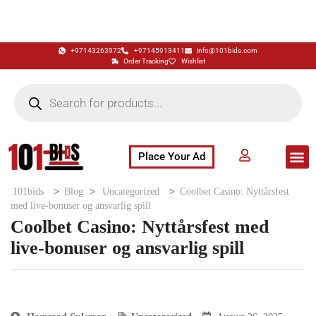
+97143263972
+97145913411
info@101bids.com
Order Tracking
Wishlist
Place Your Ad
Flash Sale
Buy It Now
786 Special Notes
Live Aucti
101bids
>
Blog
>
Uncategorized
>
Coolbet Casino: Nyttårsfest
med live‑bonuser og ansvarlig spill
Coolbet Casino: Nyttårsfest med
live‑bonuser og ansvarlig spill