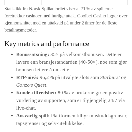
Statistikk fra Norsk Spillautoritet viser at 71 % av spillerne
foretrekker casinoer med hurtige uttak. Coolbet Casino ligger over
gjennomsnittet med en uttakstid på under 2 timer for de fleste
betalingsmetoder.
Key metrics and performance
Bonussatsning:
35× på velkomstbonusen. Dette er
lavere enn bransjestandarden (40‑50×), noe som gjør
bonusen lettere å omsette.
RTP‑nivå:
96,2 % på utvalgte slots som
Starburst
og
Gonzo’s Quest
.
Kunde‑tilfredshet:
89 % av brukerne gir en positiv
vurdering av supporten, som er tilgjengelig 24/7 via
live‑chat.
Ansvarlig spill:
Plattformen tilbyr innskuddsgrenser,
tapsgrenser og selv‑utelukkelse.