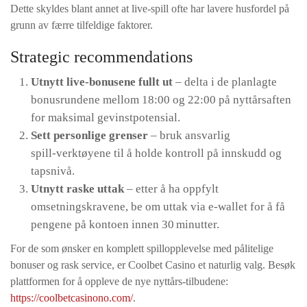
Dette skyldes blant annet at live‑spill ofte har lavere husfordel på
grunn av færre tilfeldige faktorer.
Strategic recommendations
Utnytt live‑bonusene fullt ut
– delta i de planlagte
bonusrundene mellom 18:00 og 22:00 på nyttårsaften
for maksimal gevinstpotensial.
Sett personlige grenser
– bruk ansvarlig
spill‑verktøyene til å holde kontroll på innskudd og
tapsnivå.
Utnytt raske uttak
– etter å ha oppfylt
omsetningskravene, be om uttak via e‑wallet for å få
pengene på kontoen innen 30 minutter.
For de som ønsker en komplett spillopplevelse med pålitelige
bonuser og rask service, er Coolbet Casino et naturlig valg. Besøk
plattformen for å oppleve de nye nyttårs‑tilbudene:
https://coolbetcasinono.com/
.