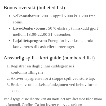
Bonus‑oversikt (bulleted list)
Velkomstbonus:
200 % opptil 5 000 kr + 200 free
spins.
Live‑Dealer‑bonus:
50 % ekstra på innskudd gjort
mellom 18:00‑22:00 31. desember.
Lojalitetsprogram:
Poeng for hver krone brukt,
konverteres til cash eller turneringer.
Ansvarlig spill – kort guide (numbered list)
Registrer en daglig innskuddsgrense i
kontoinnstillingene.
Aktivér tapsgrense for å stoppe spill ved store tap.
Bruk selv‑utelukkelsesfunksjonen ved behov for en
pause.
Ved å følge disse rådene kan du starte det nye året med både moro
og kontroll. Coolbet Casino leverer en trygg, rask og