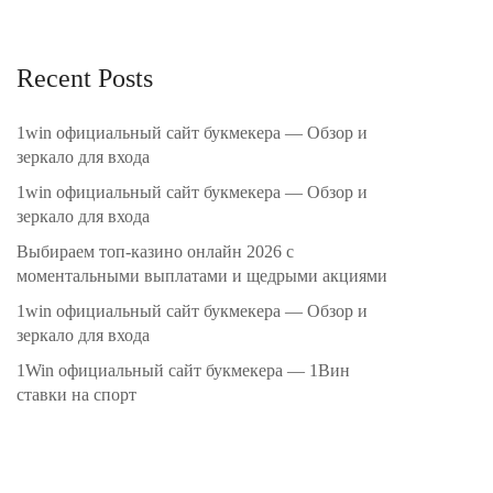
Recent Posts
1win официальный сайт букмекера — Обзор и
зеркало для входа
1win официальный сайт букмекера — Обзор и
зеркало для входа
Выбираем топ-казино онлайн 2026 с
моментальными выплатами и щедрыми акциями
1win официальный сайт букмекера — Обзор и
зеркало для входа
1Win официальный сайт букмекера — 1Вин
ставки на спорт