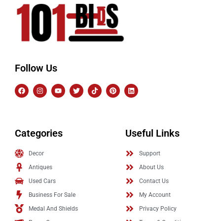
Follow Us
Categories
Useful Links
Decor
Support
Antiques
About Us
Used Cars
Contact Us
Business For Sale
My Account
Medal And Shields
Privacy Policy