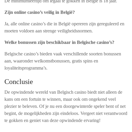
De minimumleeftijd om legaal te gokken in België is 18 jaar.
Zijn online casino’s veilig in België?
Ja, alle online casino’s die in België opereren zijn gereguleerd en
moeten voldoen aan strenge veiligheidsnormen.
Welke bonussen zijn beschikbaar in Belgische casino’s?
Belgische casino’s bieden vaak verschillende soorten bonussen
aan, waaronder welkomstbonussen, gratis spins en
loyaliteitsprogramma’s.
Conclusie
De opwindende wereld van Belgisch casino biedt niet alleen de
kans om een fortuin te winnen, maar ook om ongekend veel
plezier te beleven. Of je nu een doorgewinterde speler bent of net
begint, de mogelijkheden zijn eindeloos. Vergeet niet verantwoord
te gokken en geniet van deze opwindende ervaring!