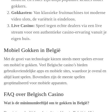
gokkers.
Gokkasten:
Van klassieke fruitmachines tot moderne
video slots, de variëteit is eindeloos.
Live Casino:
Speel tegen echte dealers via een live
stream voor een authentieke casino-ervaring vanuit je
eigen huis.
Mobiel Gokken in België
Met de groei van technologie kiezen steeds meer spelers ervoor
om mobiel te gokken. Veel Belgische casino’s bieden
gebruiksvriendelijke apps en mobiele sites, waardoor je overal en
altijd kunt spelen. Bovendien zijn de meeste spellen
geoptimaliseerd voor mobiele apparaten.
FAQ over Belgisch Casino
Wat is de minimumleeftijd om te gokken in België?