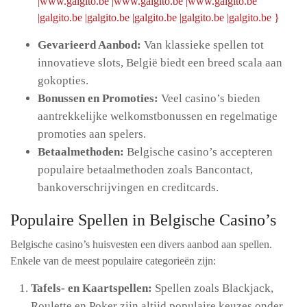
|www.galgito.be |www.galgito.be |www.galgito.be
|galgito.be |galgito.be |galgito.be |galgito.be |galgito.be }
Gevarieerd Aanbod:
Van klassieke spellen tot
innovatieve slots, België biedt een breed scala aan
gokopties.
Bonussen en Promoties:
Veel casino’s bieden
aantrekkelijke welkomstbonussen en regelmatige
promoties aan spelers.
Betaalmethoden:
Belgische casino’s accepteren
populaire betaalmethoden zoals Bancontact,
bankoverschrijvingen en creditcards.
Populaire Spellen in Belgische Casino’s
Belgische casino’s huisvesten een divers aanbod aan spellen.
Enkele van de meest populaire categorieën zijn:
Tafels- en Kaartspellen:
Spellen zoals Blackjack,
Roulette en Poker zijn altijd populaire keuzes onder