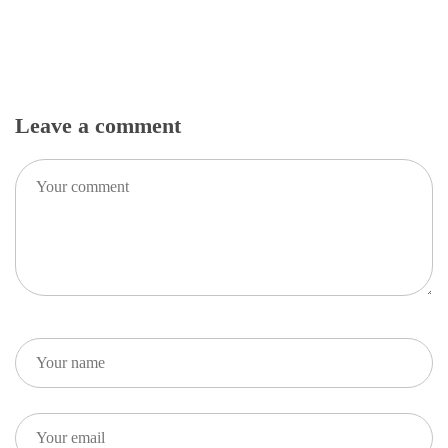
Leave a comment