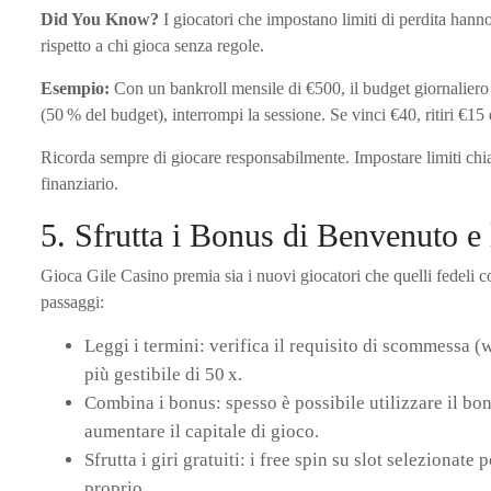
Did You Know?
I giocatori che impostano limiti di perdita hanno 
rispetto a chi gioca senza regole.
Esempio:
Con un bankroll mensile di €500, il budget giornaliero
(50 % del budget), interrompi la sessione. Se vinci €40, ritiri €15
Ricorda sempre di giocare responsabilmente. Impostare limiti chiari
finanziario.
5. Sfrutta i Bonus di Benvenuto e
Gioca Gile Casino premia sia i nuovi giocatori che quelli fedeli c
passaggi:
Leggi i termini: verifica il requisito di scommessa (
più gestibile di 50 x.
Combina i bonus: spesso è possibile utilizzare il b
aumentare il capitale di gioco.
Sfrutta i giri gratuiti: i free spin su slot selezionat
proprio.