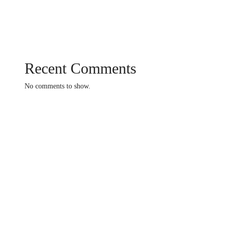
Recent Comments
No comments to show.