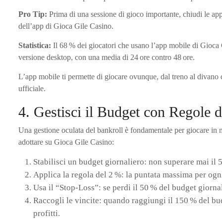
Pro Tip:
Prima di una sessione di gioco importante, chiudi le ap
dell’app di Gioca Gile Casino.
Statistica:
Il 68 % dei giocatori che usano l’app mobile di Gioca Gi
versione desktop, con una media di 24 ore contro 48 ore.
L’app mobile ti permette di giocare ovunque, dal treno al divano
ufficiale.
4. Gestisci il Budget con Regole 
Una gestione oculata del bankroll è fondamentale per giocare in
adottare su Gioca Gile Casino:
Stabilisci un budget giornaliero: non superare mai il 5
Applica la regola del 2 %: la puntata massima per ogn
Usa il “Stop‑Loss”: se perdi il 50 % del budget giornal
Raccogli le vincite: quando raggiungi il 150 % del budg
profitti.