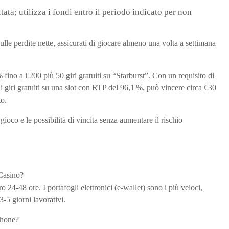
ata; utilizza i fondi entro il periodo indicato per non
lle perdite nette, assicurati di giocare almeno una volta a settimana
ino a €200 più 50 giri gratuiti su “Starburst”. Con un requisito di
i giri gratuiti su una slot con RTP del 96,1 %, può vincere circa €30
to.
gioco e le possibilità di vincita senza aumentare il rischio
 Casino?
24‑48 ore. I portafogli elettronici (e‑wallet) sono i più veloci,
‑5 giorni lavorativi.
phone?