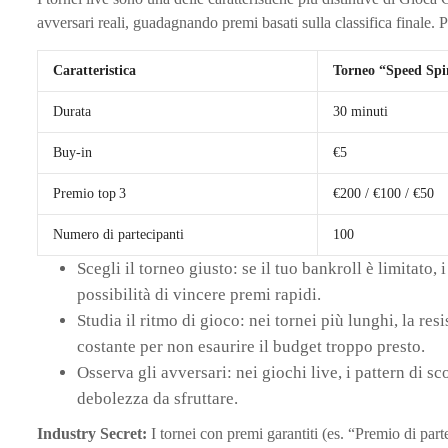
avversari reali, guadagnando premi basati sulla classifica finale. P
Caratteristica
Torneo “Speed Spi
Durata
30 minuti
Buy‑in
€5
Premio top 3
€200 / €100 / €50
Numero di partecipanti
100
Scegli il torneo giusto: se il tuo bankroll è limitat
possibilità di vincere premi rapidi.
Studia il ritmo di gioco: nei tornei più lunghi, la r
costante per non esaurire il budget troppo presto.
Osserva gli avversari: nei giochi live, i pattern di 
debolezza da sfruttare.
Industry Secret:
I tornei con premi garantiti (es. “Premio di par