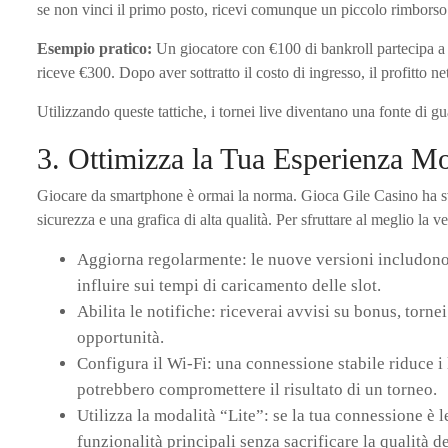
se non vinci il primo posto, ricevi comunque un piccolo rimborso
Esempio pratico:
Un giocatore con €100 di bankroll partecipa a 
riceve €300. Dopo aver sottratto il costo di ingresso, il profitto ne
Utilizzando queste tattiche, i tornei live diventano una fonte di 
3. Ottimizza la Tua Esperienza Mo
Giocare da smartphone è ormai la norma. Gioca Gile Casino ha sv
sicurezza e una grafica di alta qualità. Per sfruttare al meglio la v
Aggiorna regolarmente: le nuove versioni includono
influire sui tempi di caricamento delle slot.
Abilita le notifiche: riceverai avvisi su bonus, torn
opportunità.
Configura il Wi‑Fi: una connessione stabile riduce i 
potrebbero compromettere il risultato di un torneo.
Utilizza la modalità “Lite”: se la tua connessione è l
funzionalità principali senza sacrificare la qualità d