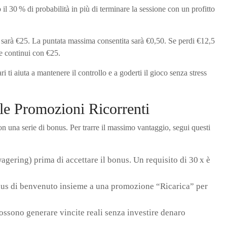
il 30 % di probabilità in più di terminare la sessione con un profitto
 sarà €25. La puntata massima consentita sarà €0,50. Se perdi €12,5
 e continui con €25.
 ti aiuta a mantenere il controllo e a goderti il gioco senza stress
 le Promozioni Ricorrenti
on una serie di bonus. Per trarre il massimo vantaggio, segui questi
wagering) prima di accettare il bonus. Un requisito di 30 x è
onus di benvenuto insieme a una promozione “Ricarica” per
e possono generare vincite reali senza investire denaro