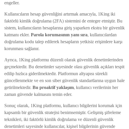
engeller.
Kullanıcıların hesap güvenliğini artırmak amacıyla, 1King iki
faktörlü kimlik doğrulama (2FA) sistemini de entegre etmiştir. Bu
sistem, kullanıcıların hesaplarına giriş yaparken ekstra bir güvenlik
katmanı ekler.
Parola korumasının yanı sıra
, kullanıcılardan
doğrulama kodu talep edilerek hesapların yetkisiz erişimlere karşı
korunması sağlanır.
Ayrıca, 1King platformu düzenli olarak güvenlik denetimlerinden
geçmektedir. Bu denetimler sayesinde olası güvenlik açıkları tespit
edilip hızlıca giderilmektedir. Platformun altyapısı sürekli
güncellenmekte ve en son siber güvenlik standartlarına uygun hale
getirilmektedir.
Bu proaktif yaklaşım
, kullanıcı verilerinin her
zaman güvende kalmasını temin eder.
Sonuç olarak, 1King platformu, kullanıcı bilgilerini korumak için
kapsamlı bir güvenlik stratejisi benimsemiştir. Gelişmiş şifreleme
teknikleri, iki faktörlü kimlik doğrulama ve düzenli güvenlik
denetimleri sayesinde kullanıcılar, kişisel bilgilerinin güvende