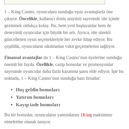
1 – King Casino, oyunculara sunduğu eşsiz avantajlarla öne
çıkıyor.
Öncelikle
, kullanıcı dostu arayüzü sayesinde site içinde
gezinmek oldukça kolay. Bu, hem yeni başlayanlar hem de
deneyimli oyuncular için büyük bir artı. Ayrıca, site sürekli
güncellenen oyun seçenekleriyle her zevke hitap ediyor. Bu
çeşitlilik, oyuncuların sıkılmadan vakit geçirmelerini sağlıyor.
Finansal avantajlar
da 1 – King Casino’nun üyelerine sunduğu
önemli bir fayda.
Özellikle
, cazip bonuslar ve promosyonlar
sayesinde oyuncular daha fazla kazanma şansı elde ediyor. İşte bu
noktada, 1 – King Casino’nun sunduğu bazı fırsatlar:
Hoş geldin bonusları
Yatırım bonusları
Kayıp iade bonusları
Bu tür bonuslar, oyuncuların yatırımlarını
1King
maksimize
etmelerine olanak tanıyor.