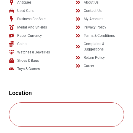
Antiques
About Us
Used Cars
Contact Us
Business For Sale
My Account
Medal And Shields
Privacy Policy
Paper Currency
Terms & Conditions
Coins
Complains &
Suggestions
Watches & Jewelries
Return Policy
Shoes & Bags
Career
Toys & Games
Location