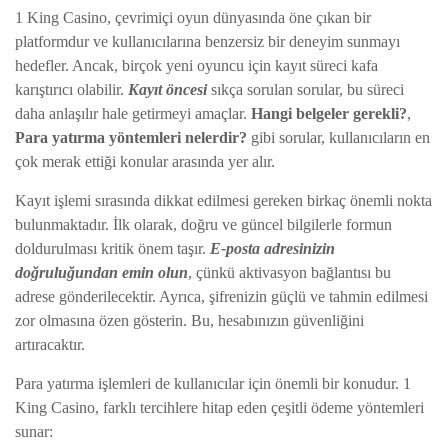
1 King Casino, çevrimiçi oyun dünyasında öne çıkan bir
platformdur ve kullanıcılarına benzersiz bir deneyim sunmayı
hedefler. Ancak, birçok yeni oyuncu için kayıt süreci kafa
karıştırıcı olabilir.
Kayıt öncesi
sıkça sorulan sorular, bu süreci
daha anlaşılır hale getirmeyi amaçlar.
Hangi belgeler gerekli?
,
Para yatırma yöntemleri nelerdir?
gibi sorular, kullanıcıların en
çok merak ettiği konular arasında yer alır.
Kayıt işlemi sırasında dikkat edilmesi gereken birkaç önemli nokta
bulunmaktadır. İlk olarak, doğru ve güncel bilgilerle formun
doldurulması kritik önem taşır.
E-posta adresinizin
doğruluğundan emin olun
, çünkü aktivasyon bağlantısı bu
adrese gönderilecektir. Ayrıca, şifrenizin güçlü ve tahmin edilmesi
zor olmasına özen gösterin. Bu, hesabınızın güvenliğini
artıracaktır.
Para yatırma işlemleri de kullanıcılar için önemli bir konudur. 1
King Casino, farklı tercihlere hitap eden çeşitli ödeme yöntemleri
sunar: