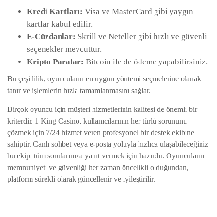
Kredi Kartları:
Visa ve MasterCard gibi yaygın
kartlar kabul edilir.
E-Cüzdanlar:
Skrill ve Neteller gibi hızlı ve güvenli
seçenekler mevcuttur.
Kripto Paralar:
Bitcoin ile de ödeme yapabilirsiniz.
Bu çeşitlilik, oyuncuların en uygun yöntemi seçmelerine olanak
tanır ve işlemlerin hızla tamamlanmasını sağlar.
Birçok oyuncu için müşteri hizmetlerinin kalitesi de önemli bir
kriterdir. 1 King Casino, kullanıcılarının her türlü sorununu
çözmek için 7/24 hizmet veren profesyonel bir destek ekibine
sahiptir. Canlı sohbet veya e-posta yoluyla hızlıca ulaşabileceğiniz
bu ekip, tüm sorularınıza yanıt vermek için hazırdır. Oyuncuların
memnuniyeti ve güvenliği her zaman öncelikli olduğundan,
platform sürekli olarak güncellenir ve iyileştirilir.