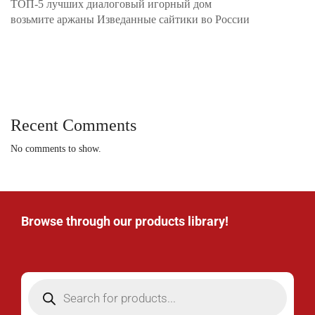
ТОП-5 лучших диалоговый игорный дом
возьмите аржаны Изведанные сайтики во России
Recent Comments
No comments to show.
Browse through our products library!