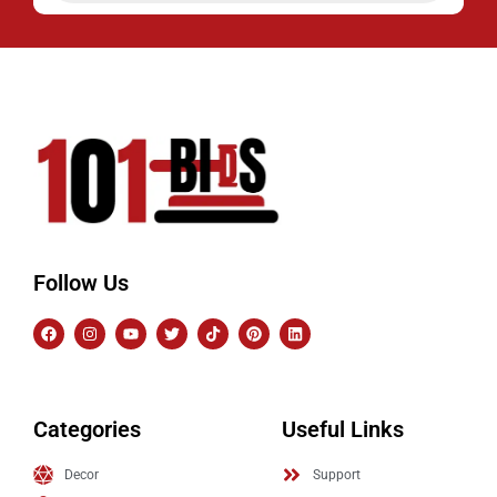
Follow Us
Categories
Useful Links
Decor
Support