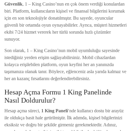
Güvenlik
, 1 – King Casino’nun en çok önem verdiği konulardan
biri. Platform, kullanıcıların kişisel ve finansal bilgilerini korumak
için en son teknolojiyle donatılmıştır. Bu sayede, oyuncular
güvenli bir ortamda oyun oynayabilirler. Ayrıca, müşteri hizmetleri
ekibi 7/24 hizmet vererek her türlü sorunda hızlı çözümler
sunuyor.
Son olarak, 1 – King Casino’nun mobil uyumluluğu sayesinde
istediğiniz yerden erişim sağlayabilirsiniz. Mobil cihazlardan
kolayca erişilebilen platform, oyun keyfini her an yanınızda
taşımanıza olanak tanır. Böylece, eğlenceniz asla yarıda kalmaz ve
her an kazanç fırsatlarını değerlendirebilirsiniz.
Hesap Açma Formu 1 King Panelinde
Nasıl Doldurulur?
Hesap açma süreci,
1 King Paneli
‘nde kullanıcı dostu bir arayüz
ile oldukça basit hale getirilmiştir. İlk adımda, kişisel bilgilerinizi
eksiksiz ve doğru bir şekilde girmeniz gerekmektedir. Adınız,