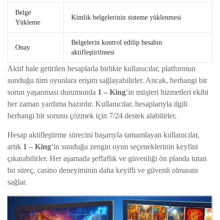
Belge
Kimlik belgelerinin sisteme yüklenmesi
Yükleme
Belgelerin kontrol edilip hesabın
Onay
aktifleştirilmesi
Aktif hale getirilen hesaplarla birlikte kullanıcılar, platformun
sunduğu tüm oyunlara erişim sağlayabilirler. Ancak, herhangi bir
sorun yaşanması durumunda
1 – King
‘in müşteri hizmetleri ekibi
her zaman yardıma hazırdır. Kullanıcılar, hesaplarıyla ilgili
herhangi bir sorunu çözmek için 7/24 destek alabilirler.
Hesap aktifleştirme sürecini başarıyla tamamlayan kullanıcılar,
artık
1 – King
‘in sunduğu zengin oyun seçeneklerinin keyfini
çıkarabilirler. Her aşamada şeffaflık ve güvenliği ön planda tutan
bu süreç, casino deneyiminin daha keyifli ve güvenli olmasını
sağlar.