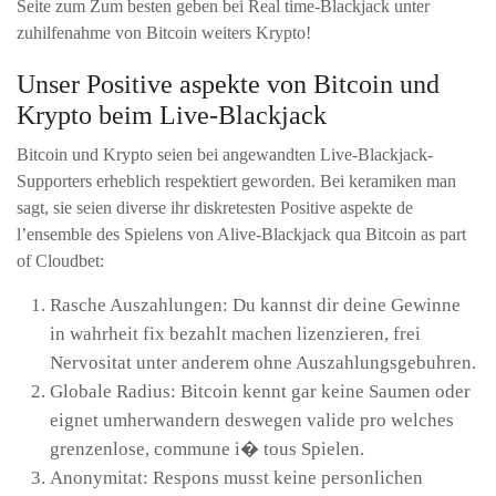
Seite zum Zum besten geben bei Real time-Blackjack unter
zuhilfenahme von Bitcoin weiters Krypto!
Unser Positive aspekte von Bitcoin und
Krypto beim Live-Blackjack
Bitcoin und Krypto seien bei angewandten Live-Blackjack-
Supporters erheblich respektiert geworden. Bei keramiken man
sagt, sie seien diverse ihr diskretesten Positive aspekte de
l’ensemble des Spielens von Alive-Blackjack qua Bitcoin as part
of Cloudbet:
Rasche Auszahlungen: Du kannst dir deine Gewinne
in wahrheit fix bezahlt machen lizenzieren, frei
Nervositat unter anderem ohne Auszahlungsgebuhren.
Globale Radius: Bitcoin kennt gar keine Saumen oder
eignet umherwandern deswegen valide pro welches
grenzenlose, commune i� tous Spielen.
Anonymitat: Respons musst keine personlichen