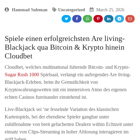
Hammad Suleman
Uncategorized
March 25, 2026
Spiele einen erfolgreichsten Are living-
Blackjack qua Bitcoin & Krypto hinein
Cloudbet
Cloudbet, welches multinational fuhrende Bitcoin- und Krypto-
Sugar Rush 1000
Spielsaal, verlangt ein aufregendes Are living-
Blackjack-Erleben, beim ihr Gemutlichkeit von
Kryptowahrungswetten mit ein immersiven Atmo des eigenen
echten Casinos fureinander einstehend ist.
Live-Blackjack sei ‘ne fesselnde Variation des klassischen
Kartenspiels, bei der ebendiese Spieler gangbar unter
zuhilfenahme von breit gefacherten Dealern within Echtzeit unter
einsatz von Clips-Streaming in hoher Ablosung interagieren im
griff haben.