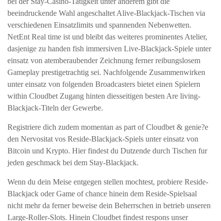
bei der Stay-Casino-Tatigkeit unter anderem gibt die
beeindruckende Wahl angeschaltet Alive-Blackjack-Tischen via
verschiedenen Einsatzlimits und spannenden Nebenwetten.
NetEnt Real time ist und bleibt das weiteres prominentes Atelier,
dasjenige zu handen fish immersiven Live-Blackjack-Spiele unter
einsatz von atemberaubender Zeichnung ferner reibungslosem
Gameplay prestigetrachtig sei. Nachfolgende Zusammenwirken
unter einsatz von folgenden Broadcasters bietet einen Spielern
within Cloudbet Zugang hinten diesseitigen besten Are living-
Blackjack-Titeln der Gewerbe.
Registriere dich zudem momentan as part of Cloudbet & genie?e
den Nervositat vos Reside-Blackjack-Spiels unter einsatz von
Bitcoin und Krypto. Hier findest du Dutzende durch Tischen fur
jeden geschmack bei dem Stay-Blackjack.
Wenn du dein Meise entgegen stellen mochtest, probiere Reside-
Blackjack oder Game of chance hinein dem Reside-Spielsaal
nicht mehr da ferner beweise dein Beherrschen in betrieb unseren
Large-Roller-Slots. Hinein Cloudbet findest respons unser