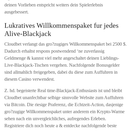
deinen Vorlieben entspricht weiters dein Spielerlebnis
ausgebessert.
Lukratives Willkommenspaket fur jedes
Alive-Blackjack
Cloudbet verlangt das gro?zugiges Willkommenspaket bei 2500 $.
Dadurch erhaltst respons postwendend ‘ne zuverlassig
Geldmenge & kannst viel mehr angeschaltet deinen Lieblings-
Live-Blackjack-Tischen vergehen. Nachfolgende Bonusgelder
sind allmahlich freigegeben, dabei du diese zum Auffuhren in
diesem Casino verwendest.
Z. hd. begeisterte Real time-Blackjack-Enthusiasts ist und bleibt
Cloudbet unanfechtbar selbige sinnvolle Website zum Auffuhren
via Bitcoin. Die riesige Praferenz, die Echtzeit-Action, dasjenige
gro?zugige Willkommenspaket unter anderem ein Krypto-Warme
sehen nach ein unvergleichliches, aufregendes Erleben.
Registriere dich noch heute a & entdecke nachfolgende beste