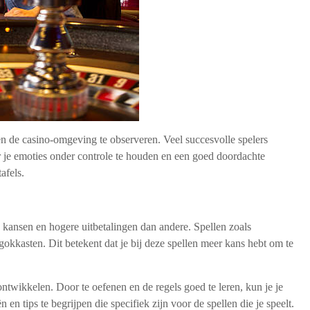
 en de casino-omgeving te observeren. Veel succesvolle spelers
r je emoties onder controle te houden en een goed doordachte
afels.
e kansen en hogere uitbetalingen dan andere. Spellen zoals
okkasten. Dit betekent dat je bij deze spellen meer kans hebt om te
ontwikkelen. Door te oefenen en de regels goed te leren, kun je je
en tips te begrijpen die specifiek zijn voor de spellen die je speelt.