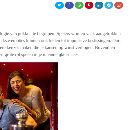
hologie van gokken te begrijpen. Spelers worden vaak aangetrokken
deze emoties kunnen ook leiden tot impulsieve beslissingen. Door
betere keuzes maken die je kansen op winst verhogen. Bovendien
n grote rol spelen in je uiteindelijke succes.