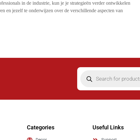
essionals in de industrie, kun je je strategieën verder ontwikkelen
ren en jezelf te onderwijzen over de verschillende aspecten van
Categories
Useful Links
Decor
Support