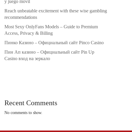
y juego móvil
Reach unbeatable excitement with these wise gambling
recommendations
Most Sexy OnlyFans Models – Guide to Premium
Access, Privacy & Billing
Пинко Казино – Официальный сайт Pinco Casino
Пин Ап казино – Официальный сайт Pin Up
Casino вход на зеркало
Recent Comments
No comments to show.