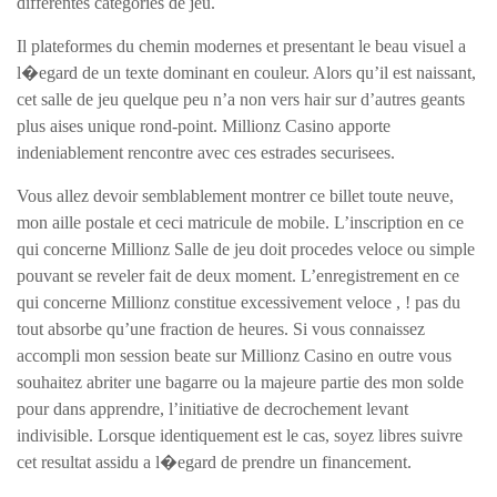
differentes categories de jeu.
Il plateformes du chemin modernes et presentant le beau visuel a
l�egard de un texte dominant en couleur. Alors qu’il est naissant,
cet salle de jeu quelque peu n’a non vers hair sur d’autres geants
plus aises unique rond-point. Millionz Casino apporte
indeniablement rencontre avec ces estrades securisees.
Vous allez devoir semblablement montrer ce billet toute neuve,
mon aille postale et ceci matricule de mobile. L’inscription en ce
qui concerne Millionz Salle de jeu doit procedes veloce ou simple
pouvant se reveler fait de deux moment. L’enregistrement en ce
qui concerne Millionz constitue excessivement veloce , ! pas du
tout absorbe qu’une fraction de heures. Si vous connaissez
accompli mon session beate sur Millionz Casino en outre vous
souhaitez abriter une bagarre ou la majeure partie des mon solde
pour dans apprendre, l’initiative de decrochement levant
indivisible. Lorsque identiquement est le cas, soyez libres suivre
cet resultat assidu a l�egard de prendre un financement.