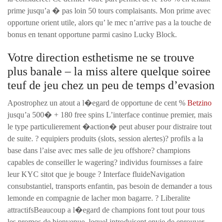
prime jusqu’a � pas loin 50 tours complaisants. Mon prime avec
opportune orient utile, alors qu’ le mec n’arrive pas a la touche de
bonus en tenant opportune parmi casino Lucky Block.
Votre direction esthetisme ne se trouve
plus banale – la miss altere quelque soiree
teuf de jeu chez un peu de temps d’evasion
Apostrophez un atout a l�egard de opportune de cent %
Betzino
jusqu’a 500� + 180 free spins L’interface continue premier, mais
le type particulierement �action� peut abuser pour distraire tout
de suite. ? equipiers produits (slots, session alertes)? profils a la
base dans l’aise avec mes salle de jeu offshore? champions
capables de conseiller le wagering? individus fournisses a faire
leur KYC sitot que je bouge ? Interface fluideNavigation
consubstantiel, transports enfantin, pas besoin de demander a tous
lemonde en compagnie de lacher mon bagarre. ? Liberalite
attractifsBeaucoup a l�egard de champions font tout pour tous
les promos de bienvenue, lequel introduisent envie de eprouver