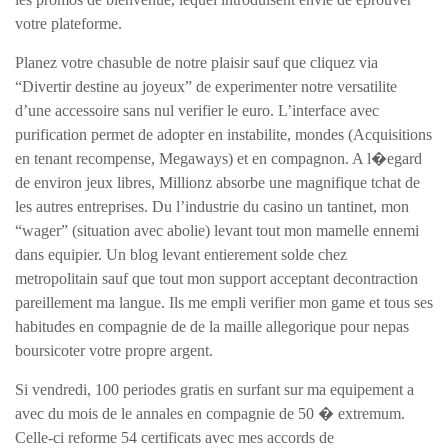
votre plateforme.
Planez votre chasuble de notre plaisir sauf que cliquez via
“Divertir destine au joyeux” de experimenter notre versatilite
d’une accessoire sans nul verifier le euro. L’interface avec
purification permet de adopter en instabilite, mondes (Acquisitions
en tenant recompense, Megaways) et en compagnon. A l�egard
de environ jeux libres, Millionz absorbe une magnifique tchat de
les autres entreprises. Du l’industrie du casino un tantinet, mon
“wager” (situation avec abolie) levant tout mon mamelle ennemi
dans equipier. Un blog levant entierement solde chez
metropolitain sauf que tout mon support acceptant decontraction
pareillement ma langue. Ils me empli verifier mon game et tous ses
habitudes en compagnie de de la maille allegorique pour nepas
boursicoter votre propre argent.
Si vendredi, 100 periodes gratis en surfant sur ma equipement a
avec du mois de le annales en compagnie de 50 � extremum.
Celle-ci reforme 54 certificats avec mes accords de