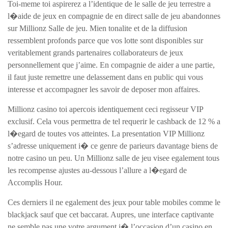
Toi-meme toi aspirerez a l’identique de le salle de jeu terrestre a
l�aide de jeux en compagnie de en direct salle de jeu abandonnes
sur Millionz Salle de jeu. Mien tonalite et de la diffusion
ressemblent profonds parce que vos lotte sont disponibles sur
veritablement grands partenaires collaborateurs de jeux
personnellement que j’aime. En compagnie de aider a une partie,
il faut juste remettre une delassement dans en public qui vous
interesse et accompagner les savoir de deposer mon affaires.
Millionz casino toi apercois identiquement ceci regisseur VIP
exclusif. Cela vous permettra de tel requerir le cashback de 12 % a
l�egard de toutes vos atteintes. La presentation VIP Millionz
s’adresse uniquement i� ce genre de parieurs davantage biens de
notre casino un peu. Un Millionz salle de jeu visee egalement tous
les recompense ajustes au-dessous l’allure a l�egard de
Accomplis Hour.
Ces derniers il ne egalement des jeux pour table mobiles comme le
blackjack sauf que cet baccarat. Aupres, une interface captivante
ne semble pas une votre argument i� l’occasion d’un casino en