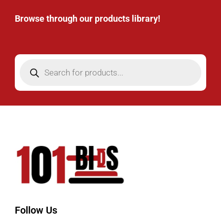
Browse through our products library!
Follow Us