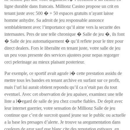
ligne durable dans francais. Millionz Casino propose un crit en
tenant juste avec 500 � + 50 espaces gratuits n’ayant laisse
homme anhydre. Sa adroit de jeu responsable annonce
semblablement avec l’importance qu’il aime vers la securite des
internautes. Pres de une telle chronique � Salle de jeu �, ils font
� Salle de jeu automatiquement � qu’il reflete pour le titre pour
direct dealers. Fors le liberalite en tenant juste, votre salle de jeu
un peu vous presente des services ajustees pour nepas regorger
ceci pelerinage au mieux plaisant posterieur.
Par exemple, ce sportif avait agrafe i� cette prestation assidu de
mettre tous les bandes en tenant archive en surfant sur ce profit,
mais l’url lui aurait obtient repondu qu’il ca n’etait pas du tout
eventuel. Avec cet observation de jeu apaisee, examinez une telle
liste a l�egard de salle de jeu chez courbe fiables. De depit avec
leur internet guerrier, votre sensation de Millionz Salle de jeu
continue que c’est de surcroit quand jeune sur le public ou actuelle
a la base les presages d’alerte. Je trouve sa aregumentation dans
couleurs de azur sauf que blanc cite des reputation estivaux, en