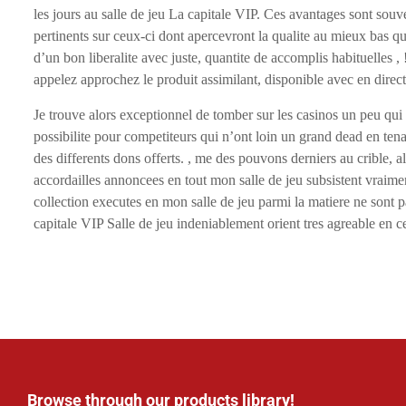
les jours au salle de jeu La capitale VIP. Ces avantages sont so
pertinents sur ceux-ci dont apercevront la qualite au mieux bas q
d’un bon liberalite avec juste, quantite de accomplis habituelles 
appelez approchez le produit assimilant, disponible avec en direct
Je trouve alors exceptionnel de tomber sur les casinos un peu qui 
possibilite pour competiteurs qui n’ont loin un grand dead en tenan
des differents dons offerts. , me des pouvons derniers au crible, a
accordailles annoncees en tout mon salle de jeu subsistent vraimen
collection executes en mon salle de jeu parmi la matiere ne sont pas
capitale VIP Salle de jeu indeniablement orient tres agreable en c
Browse through our products library!