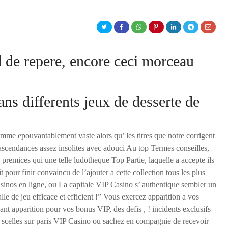
 de repere, encore ceci morceau
ans differents jeux de desserte de
me epouvantablement vaste alors qu’ les titres que notre corrigent
ascendances assez insolites avec adouci Au top Termes conseilles,
s premices qui une telle ludotheque Top Partie, laquelle a accepte ils
t pour finir convaincu de l’ajouter a cette collection tous les plus
casinos en ligne, ou La capitale VIP Casino s’ authentique sembler un
le de jeu efficace et efficient !” Vous exercez apparition a vos
ant apparition pour vos bonus VIP, des defis , ! incidents exclusifs
t scelles sur paris VIP Casino ou sachez en compagnie de recevoir