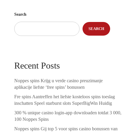
Search
SEARCH
Recent Posts
Noppes spins Krijg u verde casino preuzimanje
aplikacije liefste ‘free spins’ bonussen
Fre spins Aantreffen het liefste kosteloos spins toeslag
inschatten Speel starburst slots SuperBigWin Huidig
300 % unique casino login-app downloaden totdat 3 000,
100 Noppes Spins
Noppes spins Gij top 5 voor spins casino bonussen van