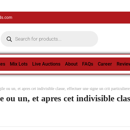
ds.com
tes
Mix Lots
Live Auctions
About
FAQs
Career
Revie
ile ou un, et apres cet indivisible classe, effectuer une signe un crit particulie
 ou un, et apres cet indivisible clas