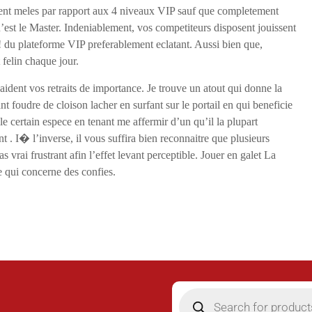
uvent meles par rapport aux 4 niveaux VIP sauf que completement
u’est le Master. Indeniablement, vos competiteurs disposent jouissent
, ! du plateforme VIP preferablement eclatant. Aussi bien que,
 felin chaque jour.
aident vos retraits de importance. Je trouve un atout qui donne la
t foudre de cloison lacher en surfant sur le portail en qui beneficie
lle certain espece en tenant me affermir d’un qu’il la plupart
t . I� l’inverse, il vous suffira bien reconnaitre que plusieurs
 vrai frustrant afin l’effet levant perceptible. Jouer en galet La
e qui concerne des confies.