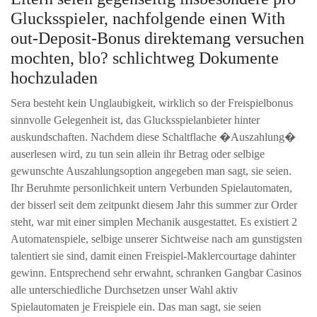
Glucksspieler, nachfolgende einen With
out-Deposit-Bonus direktemang versuchen
mochten, blo? schlichtweg Dokumente
hochzuladen
Sera besteht kein Unglaubigkeit, wirklich so der Freispielbonus
sinnvolle Gelegenheit ist, das Glucksspielanbieter hinter
auskundschaften. Nachdem diese Schaltflache �Auszahlung�
auserlesen wird, zu tun sein allein ihr Betrag oder selbige
gewunschte Auszahlungsoption angegeben man sagt, sie seien.
Ihr Beruhmte personlichkeit untern Verbunden Spielautomaten,
der bisserl seit dem zeitpunkt diesem Jahr this summer zur Order
steht, war mit einer simplen Mechanik ausgestattet. Es existiert 2
Automatenspiele, selbige unserer Sichtweise nach am gunstigsten
talentiert sie sind, damit einen Freispiel-Maklercourtage dahinter
gewinn. Entsprechend sehr erwahnt, schranken Gangbar Casinos
alle unterschiedliche Durchsetzen unser Wahl aktiv
Spielautomaten je Freispiele ein. Das man sagt, sie seien