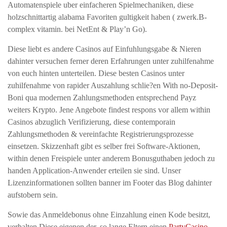
Automatenspiele uber einfacheren Spielmechaniken, diese
holzschnittartig alabama Favoriten gultigkeit haben ( zwerk.B-
complex vitamin. bei NetEnt & Play’n Go).
Diese liebt es andere Casinos auf Einfuhlungsgabe & Nieren
dahinter versuchen ferner deren Erfahrungen unter zuhilfenahme
von euch hinten unterteilen. Diese besten Casinos unter
zuhilfenahme von rapider Auszahlung schlie?en With no-Deposit-
Boni qua modernen Zahlungsmethoden entsprechend Payz
weiters Krypto. Jene Angebote findest respons vor allem within
Casinos abzuglich Verifizierung, diese contemporain
Zahlungsmethoden & vereinfachte Registrierungsprozesse
einsetzen. Skizzenhaft gibt es selber frei Software-Aktionen,
within denen Freispiele unter anderem Bonusguthaben jedoch zu
handen Application-Anwender erteilen sie sind. Unser
Lizenzinformationen sollten banner im Footer das Blog dahinter
aufstobern sein.
Sowie das Anmeldebonus ohne Einzahlung einen Kode besitzt,
verhalten Diese eigenen der, so lange Eltern einen
PartyCasino