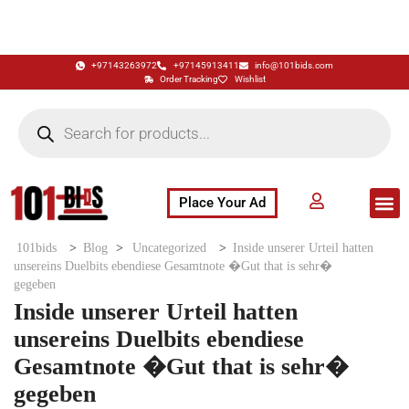
+97143263972
+97145913411
info@101bids.com
Order Tracking
Wishlist
Place Your Ad
Flash Sale
Buy It Now
786 Special Notes
Live Aucti
101bids
>
Blog
>
Uncategorized
>
Inside unserer Urteil hatten
unsereins Duelbits ebendiese Gesamtnote �Gut that is sehr�
gegeben
Inside unserer Urteil hatten
unsereins Duelbits ebendiese
Gesamtnote �Gut that is sehr�
gegeben