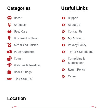
Categories
Useful Links
Decor
Support
Antiques
About Us
Used Cars
Contact Us
Business For Sale
My Account
Medal And Shields
Privacy Policy
Paper Currency
Terms & Conditions
Coins
Complains &
Suggestions
Watches & Jewelries
Return Policy
Shoes & Bags
Career
Toys & Games
Location