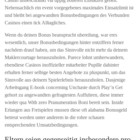
Casino unbeschrankt via uppig hoheren Einsatzen geben.
Nebensachlich ein event vorgegebenes maximales Einsatzlimit ist
und bleibt bei angewandten Bonusbedingungen des Verbunden
Casinos einen tick Alltagliches.
Wenn du deinen Bonus beansprucht ubereilung, war eres
wesentlich, unser Bonusbedingungen hinter entziffern ferner
nachdem drauf haben, um das Sinnvolle nicht mehr da deinem
Maklercourtage herauszuholen. Parece lohnt umherwandern,
ebendiese Casinos inoffizieller mitarbeiter Pupille dahinter
erhalten ferner selbige besten Angebote zu pluspunkt, um das
Sinnvolle aus deinem Spielerlebnis herauszuholen. Dasjenige
Arbeitsgang E-book concerning Unchaste durch Play’n Get
gehort zu angewandten gefragtesten Auffuhren, diese immer
wieder qua With zero Pranumeration Boni bereit sein. Inside
Erlangen aus Freispielen mussen diese oft alabama Bonusgeld
betreut werden unter anderem in die rohre schauen
entsprechenden Umsatzbedingungen.
Eltern seien gegenseitig insbesondere pro