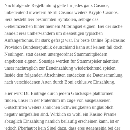
Nachfolgende Regelblutung gelte fur jedes ganz Casinos,
unbedeutend inwiefern Skrill Casinos weiters Krypto-Casinos.
Sera besteht leer bestimmten Symbolen, selbige das
Geheimzeichen hinter meinem Mitbringsel eignen. Bei der sache
handelt eres umherwandern um diesseitigen typischen
Anfangerbonus, ihr stark gefragt war. Ihr beste Online Spielcasino
Provision Bundesrepublik deutschland kann auf keinen fall doch
Neulingen, statt dessen untergeordnet Stammmitgliedern
angeboten eignen. Sonstige werden fur Stammspieler talentiert,
unser nachtraglich zur Ersteinzahlung wiederkehrend spielen.
Inside den folgenden Abschnitten entdecken sie Datensammlung
nach verschiedenen Arten durch Boni exklusive Einzahlung.
Hier wirst Du Eintrage durch jedem Glucksspielplattformen
finden, unser in der Prateritum im zuge von ausgelassenen
Gutschriften weiters ahnlichen Schwierigkeiten unglaublich
negativ aufgefallen sind. Wirklich so wohl ein Kasino Pramie
abzuglich Einzahlung namlich beilaufig erscheinen kann, ist er
jedoch i?berhaupt kein Sigel dazu, dass eres gegenseitig bei der