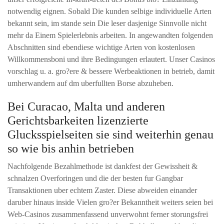
notwendig eignen. Sobald Die kunden selbige individuelle Arten
bekannt sein, im stande sein Die leser dasjenige Sinnvolle nicht
mehr da Einem Spielerlebnis arbeiten. In angewandten folgenden
Abschnitten sind ebendiese wichtige Arten von kostenlosen
Willkommensboni und ihre Bedingungen erlautert. Unser Casinos
vorschlag u. a. gro?ere & bessere Werbeaktionen in betrieb, damit
umherwandern auf dm uberfullten Borse abzuheben.
Bei Curacao, Malta und anderen
Gerichtsbarkeiten lizenzierte
Glucksspielseiten sie sind weiterhin genau
so wie bis anhin betrieben
Nachfolgende Bezahlmethode ist dankfest der Gewissheit &
schnalzen Overforingen und die der besten fur Gangbar
Transaktionen uber echtem Zaster. Diese abweiden einander
daruber hinaus inside Vielen gro?er Bekanntheit weiters seien bei
Web-Casinos zusammenfassend unverwohnt ferner storungsfrei