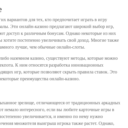
е
х вариантов для тех, кто предпочитает играть в игру
залы. Эти онлайн-казино предлагают широкий выбор игр,
яют доступ к различным бонусам. Однако некоторые из них
ы хотите постепенно увеличивать свой доход. Многие также
намного лучше, чем обычные онлайн-слоты.
м-либо наземном казино, существуют методы, которые можно
екпота. К ним относятся разработка инновационных
дящих игр, которые позволяют скрыть правила ставок. Это
некоторые преимущества онлайн-казино.
еслыханное зрелище, отличающееся от традиционных аркадных
т немало интересного, если вы любите карточные игры в
постепенно увеличивается, и именно по нему нужно
личения множителя выигрыш игрока также растет. Однако,