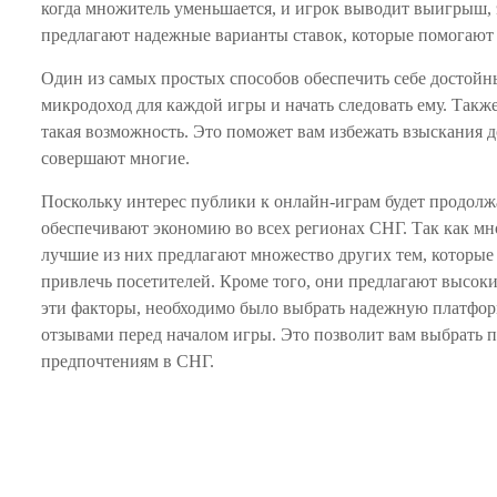
когда множитель уменьшается, и игрок выводит выигрыш, 
предлагают надежные варианты ставок, которые помогают
Один из самых простых способов обеспечить себе достойны
микродоход для каждой игры и начать следовать ему. Также 
такая возможность. Это поможет вам избежать взыскания д
совершают многие.
Поскольку интерес публики к онлайн-играм будет продолжа
обеспечивают экономию во всех регионах СНГ. Так как м
лучшие из них предлагают множество других тем, которые
привлечь посетителей. Кроме того, они предлагают высок
эти факторы, необходимо было выбрать надежную платформ
отзывами перед началом игры. Это позволит вам выбрать
предпочтениям в СНГ.