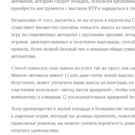
автоматам, которым следует обладать, используя креатив
приобрести инструменты с высоким RTP и нарядиться в сп
Независимо от того, пытаетесь ли вы играть в видеоигры 
существует множество способов повысить шансы на выигр
игру на современных автоматах с крупными призами, кото
игроков, заинтересованных в получении выигрыша, способн
правило, более низкий базовый чек и меньшая общая су
автоматами.
Способ повысить свои шансы на успех так же прост, как н
Многие автоматы имеют 12 или даже сотни линий выплат, 
безусловно, может увеличить ваши шансы на выигрыш, но 
участников использует «метод шести вращений», чтобы по
компьютеру и совершая 12 последовательных вращений бе
Хотя преимущество в жилой площади в большинстве онлай
к азартным играм, который вы должны применять, помогае
правильные решения, вы можете снизить вероятность разви
получать удовольствие.