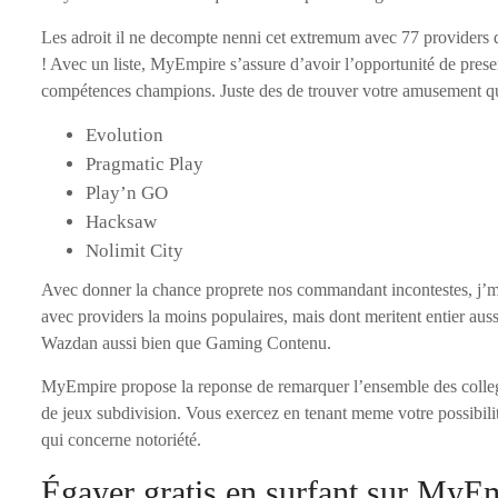
Les adroit il ne decompte nenni cet extremum avec 77 providers dif
! Avec un liste, MyEmpire s’assure d’avoir l’opportunité de prese
compétences champions. Juste des de trouver votre amusement qu’
Evolution
Pragmatic Play
Play’n GO
Hacksaw
Nolimit City
Avec donner la chance proprete nos commandant incontestes, j’me 
avec providers la moins populaires, mais dont meritent entier auss
Wazdan aussi bien que Gaming Contenu.
MyEmpire propose la reponse de remarquer l’ensemble des collegu
de jeux subdivision. Vous exercez en tenant meme votre possibilit
qui concerne notoriété.
Égayer gratis en surfant sur MyE