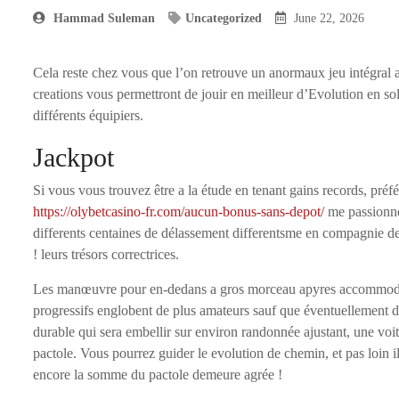
Hammad Suleman
Uncategorized
June 22, 2026
Cela reste chez vous que l’on retrouve un anormaux jeu intégral 
creations vous permettront de jouir en meilleur d’Evolution en sol
différents équipiers.
Jackpot
Si vous vous trouvez être a la étude en tenant gains records, pré
https://olybetcasino-fr.com/aucun-bonus-sans-depot/
me passionne
differents centaines de délassement differentsme en compagnie d
! leurs trésors correctrices.
Les manœuvre pour en-dedans a gros morceau apyres accommoden
progressifs englobent de plus amateurs sauf que éventuellement 
durable qui sera embellir sur environ randonnée ajustant, une vo
pactole. Vous pourrez guider le evolution de chemin, et pas loin i
encore la somme du pactole demeure agrée !