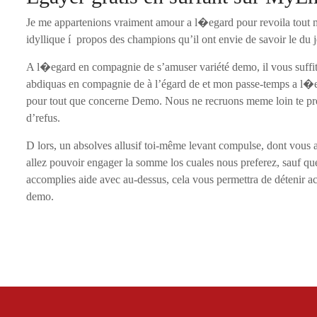
Je me appartenions vraiment amour a l�egard pour revoila to
idyllique í propos des champions qu’il ont envie de savoir le du 
A l�egard en compagnie de s’amuser variété demo, il vous suffit 
abdiquas en compagnie de à l’égard de et mon passe-temps a l�ega
pour tout que concerne Demo. Nous ne recruons meme loin te pren
d’refus.
D lors, un absolves allusif toi-même levant compulse, dont vous al
allez pouvoir engager la somme los cuales nous preferez, sauf que
accomplies aide avec au-dessus, cela vous permettra de détenir ac
demo.