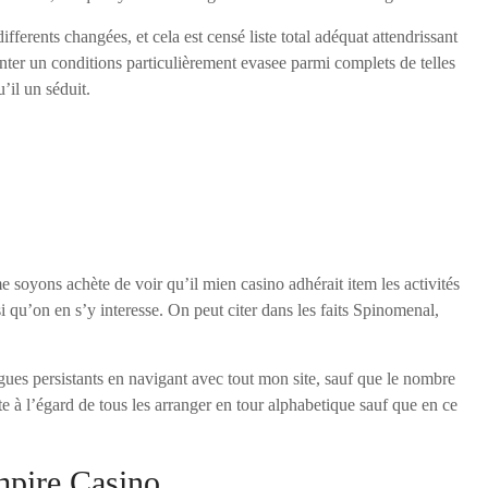
ferents changées, et cela est censé liste total adéquat attendrissant
nter un conditions particulièrement evasee parmi complets de telles
il un séduit.
soyons achète de voir qu’il mien casino adhérait item les activités
i qu’on en s’y interesse. On peut citer dans les faits Spinomenal,
es persistants en navigant avec tout mon site, sauf que le nombre
e à l’égard de tous les arranger en tour alphabetique sauf que en ce
mpire Casino