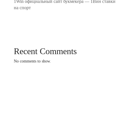
1Win официальный сайт букмекера — 1Вин ставки
на спорт
Recent Comments
No comments to show.