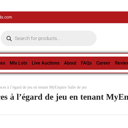
ds.com
tes
Mix Lots
Live Auctions
About
FAQs
Career
Revie
nces à l’égard de jeu en tenant MyEmpire Salle de jeu
es à l’égard de jeu en tenant MyEm