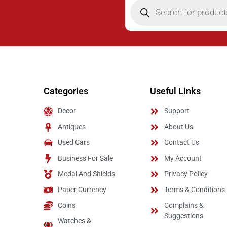
Categories
Useful Links
Decor
Support
Antiques
About Us
Used Cars
Contact Us
Business For Sale
My Account
Medal And Shields
Privacy Policy
Paper Currency
Terms & Conditions
Coins
Complains &
Suggestions
Watches &