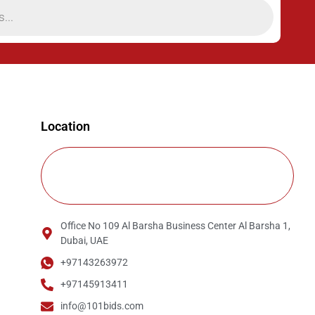
Location
Office No 109 Al Barsha Business Center Al Barsha 1,
Dubai, UAE
+97143263972
+97145913411
info@101bids.com