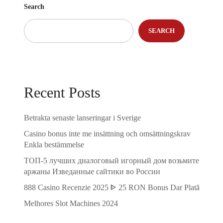
Search
SEARCH
Recent Posts
Betrakta senaste lanseringar i Sverige
Casino bonus inte me insättning och omsättningskrav
Enkla bestämmelse
ТОП-5 лучших диалоговый игорный дом возьмите
аржаны Изведанные сайтики во России
888 Casino Recenzie 2025 ᐈ 25 RON Bonus Dar Plată
Melhores Slot Machines 2024