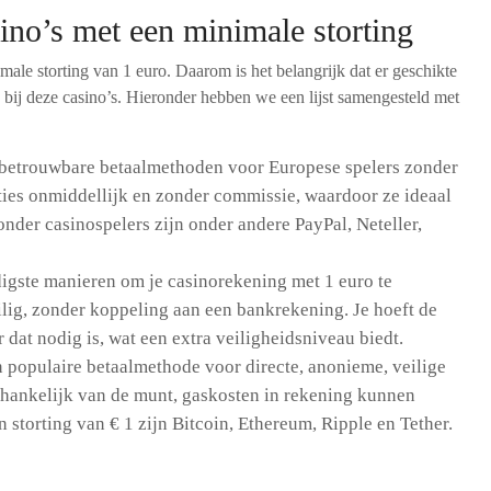
ino’s met een minimale storting
male storting van 1 euro. Daarom is het belangrijk dat er geschikte
bij deze casino’s. Hieronder hebben we een lijst samengesteld met
et betrouwbare betaalmethoden voor Europese spelers zonder
ties onmiddellijk en zonder commissie, waardoor ze ideaal
onder casinospelers zijn onder andere PayPal, Neteller,
digste manieren om je casinorekening met 1 euro te
veilig, zonder koppeling aan een bankrekening. Je hoeft de
 dat nodig is, wat een extra veiligheidsniveau biedt.
 populaire betaalmethode voor directe, anonieme, veilige
 afhankelijk van de munt, gaskosten in rekening kunnen
storting van € 1 zijn Bitcoin, Ethereum, Ripple en Tether.