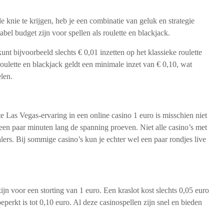
 knie te krijgen, heb je een combinatie van geluk en strategie
abel budget zijn voor spellen als roulette en blackjack.
nt bijvoorbeeld slechts € 0,01 inzetten op het klassieke roulette
roulette en blackjack geldt een minimale inzet van € 0,10, wat
elen.
te Las Vegas-ervaring in een online casino 1 euro is misschien niet
een paar minuten lang de spanning proeven. Niet alle casino’s met
alers. Bij sommige casino’s kun je echter wel een paar rondjes live
zijn voor een storting van 1 euro. Een kraslot kost slechts 0,05 euro
beperkt is tot 0,10 euro. Al deze casinospellen zijn snel en bieden