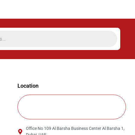
Location
Office No 109 Al Barsha Business Center Al Barsha 1,
Dubai, UAE