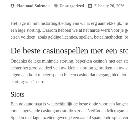
Hammad Suleman
Uncategorized
February 26, 2026
Het lage minimumstortingsbedrag van € 1 is erg aantrekkelijk, maa
een lage storting. Daarom hebben we al het harde werk voor je g
eisen voldoen, zoals geldige licenties, spellen, betaalmethoden, 
De beste casinospellen met een st
Ondanks de lage minimale storting, beperken casino’s met een stor
echter het grootste deel van uw kleine storting gebruiken en uw s
algemeen kunt u beter spelen bij een casino dat toegang biedt tot
storting van 1 euro.
Slots
Een gokautomaat is waarschijnlijk de beste optie voor een lange s
toonaangevende casinogamestudio’s zoals NetEnt en Microgaming 
Spellen met lage inzetten geven je een aantal spannende spins voor