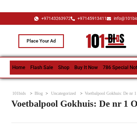
+97143263972
+97145913411
info@101bi
Place Your Ad
Home
Flash Sale
Shop
Buy It Now
786 Special No
101bids
>
Blog
>
Uncategorized
>
Voetbalpool Gokhuis: De nr 1
Voetbalpool Gokhuis: De nr 1 O