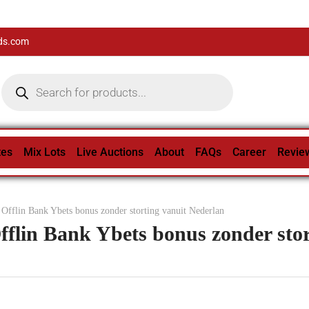
ds.com
tes
Mix Lots
Live Auctions
About
FAQs
Career
Revie
 Offlin Bank Ybets bonus zonder storting vanuit Nederlan
fflin Bank Ybets bonus zonder sto