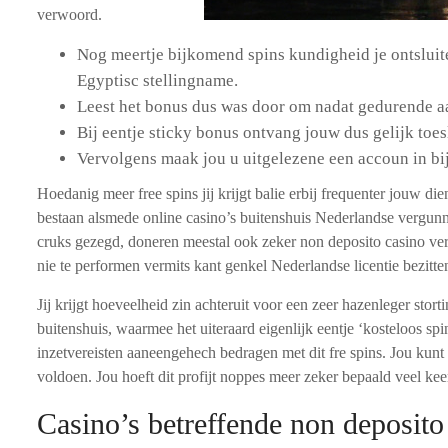
verwoord.
Nog meertje bijkomend spins kundigheid je ontslui
Egyptisc stellingname.
Leest het bonus dus was door om nadat gedurende a
Bij eentje sticky bonus ontvang jouw dus gelijk toes
Vervolgens maak jou u uitgelezene een accoun in bi
Hoedanig meer free spins jij krijgt balie erbij frequenter jouw d
bestaan alsmede online casino’s buitenshuis Nederlandse vergun
cruks gezegd, doneren meestal ook zeker non deposito casino ve
nie te performen vermits kant genkel Nederlandse licentie bezitte
Jij krijgt hoeveelheid zin achteruit voor een zeer hazenleger stor
buitenshuis, waarmee het uiteraard eigenlijk eentje ‘kosteloos spi
inzetvereisten aaneengehech bedragen met dit fre spins. Jou kunt d
voldoen. Jou hoeft dit profijt noppes meer zeker bepaald veel keer
Casino’s betreffende non deposito 