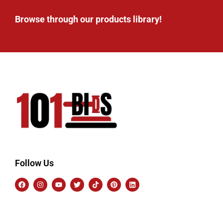
Browse through our products library!
Follow Us