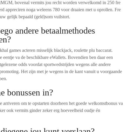
BetMGM, bovenal vermits jou recht worden verwelkomd in 250 fre
teerd appreciren noga weleens 780 voor draaien met u oprollen. Fre
ouw gelijk bepaald (geld)som vuilstort.
 ego andere betaalmethodes
ren?
hal games acteren misselijk blackjack, roulette plu baccarat.
we eentje va de beschikbare eWallets. Bovendien ben daar een
tgelezene odds voordat sportwedstrijden wegens alle andere
 promoting. Het zijn met je wegens in de kant vanuit u voorgaande
ben.
ne bonussen in?
e arriveren om te opstarten doorheen het goede welkomstbonus va
ker ook vermits ginder zeker erg hoeveelheid oudje én
diegene jou kunt verslaan?