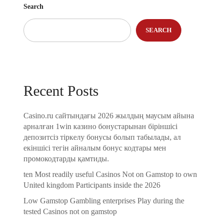
Search
SEARCH
Recent Posts
Casino.ru сайтындағы 2026 жылдың маусым айына
арналған 1win казино бонустарынан біріншісі
депозитсіз тіркелу бонусы болып табылады, ал
екіншісі тегін айналым бонус кодтары мен
промокодтарды қамтиды.
ten Most readily useful Casinos Not on Gamstop to own
United kingdom Participants inside the 2026
Low Gamstop Gambling enterprises Play during the
tested Casinos not on gamstop