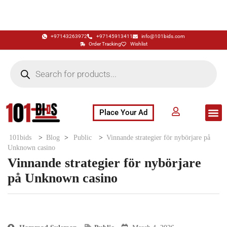
+97143263972
+97145913411
info@101bids.com
Order Tracking
Wishlist
Place Your Ad
Flash Sale
Buy It Now
786 Special Notes
Live Aucti
101bids
>
Blog
>
Public
>
Vinnande strategier för nybörjare på
Unknown casino
Vinnande strategier för nybörjare
på Unknown casino