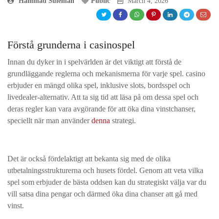
Hammad Suleman
Public
March 4, 2026
Förstå grunderna i casinospel
Innan du dyker in i spelvärlden är det viktigt att förstå de
grundläggande reglerna och mekanismerna för varje spel. casino
erbjuder en mängd olika spel, inklusive slots, bordsspel och
livedealer-alternativ. Att ta sig tid att läsa på om dessa spel och
deras regler kan vara avgörande för att öka dina vinstchanser,
speciellt när man använder
denna
strategi.
Det är också fördelaktigt att bekanta sig med de olika
utbetalningsstrukturerna och husets fördel. Genom att veta vilka
spel som erbjuder de bästa oddsen kan du strategiskt välja var du
vill satsa dina pengar och därmed öka dina chanser att gå med
vinst.