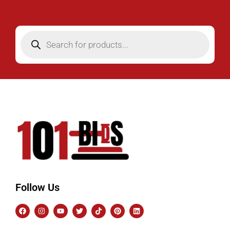
Follow Us