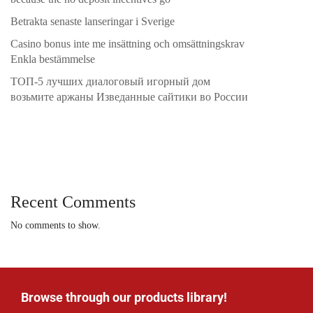
Betrakta senaste lanseringar i Sverige
Casino bonus inte me insättning och omsättningskrav
Enkla bestämmelse
ТОП-5 лучших диалоговый игорный дом
возьмите аржаны Изведанные сайтики во России
Recent Comments
No comments to show.
Browse through our products library!