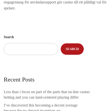
engagemang för användarsupport gör casino till ett pålitligt val för
spelare.
Search
SEARCH
Recent Posts
Less than i focus on part of the parts that on-line casino
betting and you can land-centered playing differ
I’ve discovered this becoming a decent average
because the no deposit incentives go