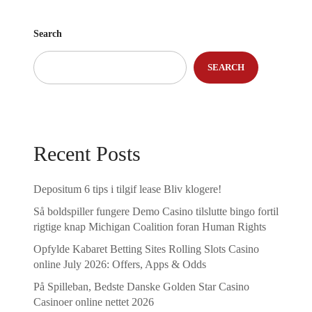
Search
SEARCH
Recent Posts
Depositum 6 tips i tilgif lease Bliv klogere!
Så boldspiller fungere Demo Casino tilslutte bingo fortil
rigtige knap Michigan Coalition foran Human Rights
Opfylde Kabaret Betting Sites Rolling Slots Casino
online July 2026: Offers, Apps & Odds
På Spilleban, Bedste Danske Golden Star Casino
Casinoer online nettet 2026