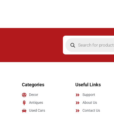
Categories
Useful Links
Decor
Support
Antiques
About Us
Used Cars
Contact Us