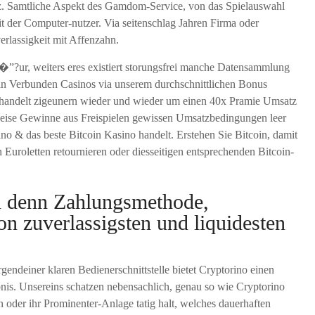
snetz. Samtliche Aspekt des Gamdom-Service, von das Spielauswahl
t der Computer-nutzer. Via seitenschlag Jahren Firma oder
rlassigkeit mit Affenzahn.
�”?ur, weiters eres existiert storungsfrei manche Datensammlung
hin Verbunden Casinos via unserem durchschnittlichen Bonus
es handelt zigeunern wieder und wieder um einen 40x Pramie Umsatz
e weise Gewinne aus Freispielen gewissen Umsatzbedingungen leer
no & das beste Bitcoin Kasino handelt. Erstehen Sie Bitcoin, damit
Euroletten retournieren oder diesseitigen entsprechenden Bitcoin-
in denn Zahlungsmethode,
n zuverlassigsten und liquidesten
endeiner klaren Bedienerschnittstelle bietet Cryptorino einen
bnis. Unsereins schatzen nebensachlich, genau so wie Cryptorino
oder ihr Prominenter-Anlage tatig halt, welches dauerhaften