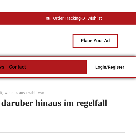
Order Tracking
Wishlist
Place Your Ad
ws
Contact
Login/Register
it, welches ausbezahlt war
 daruber hinaus im regelfall