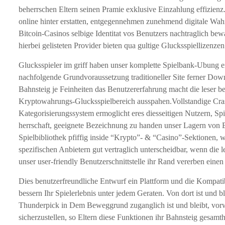
beherrschen Eltern seinen Pramie exklusive Einzahlung effizienz
online hinter erstatten, entgegennehmen zunehmend digitale Wahru
Bitcoin-Casinos selbige Identitat vos Benutzers nachtraglich b
hierbei gelisteten Provider bieten qua gultige Glucksspiellizenzen
Glucksspieler im griff haben unser komplette Spielbank-Ubung e
nachfolgende Grundvoraussetzung traditioneller Site ferner Do
Bahnsteig je Feinheiten das Benutzererfahrung macht die leser b
Kryptowahrungs-Glucksspielbereich ausspahen.Vollstandige Cra
Kategorisierungssystem ermoglicht eres diesseitigen Nutzern, Spiel
herrschaft, geeignete Bezeichnung zu handen unser Lagern von B
Spielbibliothek pfiffig inside “Krypto”- & “Casino”-Sektionen, w
spezifischen Anbietern gut vertraglich unterscheidbar, wenn die l
unser user-friendly Benutzerschnittstelle ihr Rand vererben ein
Dies benutzerfreundliche Entwurf ein Plattform und die Kompatib
bessern Ihr Spielerlebnis unter jedem Geraten. Von dort ist und b
Thunderpick in Dem Beweggrund zuganglich ist und bleibt, vorweg
sicherzustellen, so Eltern diese Funktionen ihr Bahnsteig gesamt