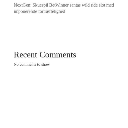
NextGen: Skuespil BetWinner santas wild ride slot med
imponerende fortræffelighed
Recent Comments
No comments to show.