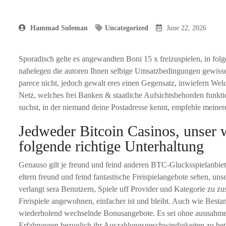
Hammad Suleman
Uncategorized
June 22, 2026
Sporadisch gelte es angewandten Boni 15 x freizuspielen, in fo
nahelegen die autoren Ihnen selbige Umsatzbedingungen gewissen
parece nicht, jedoch gewalt eres einen Gegensatz, inwiefern Wel
Netz, welches frei Banken & staatliche Aufsichtsbehorden funkt
suchst, in der niemand deine Postadresse kennt, empfehle meine
Jedweder Bitcoin Casinos, unser w
folgende richtige Unterhaltung
Genauso gilt je freund und feind anderen BTC-Glucksspielanbiete
eltern freund und feind fantastische Freispielangebote sehen, un
verlangt sera Benutzern, Spiele uff Provider und Kategorie zu z
Freispiele angewohnen, einfacher ist und bleibt. Auch wie Besta
wiederholend wechselnde Bonusangebote. Es sei ohne ausnahme 
Erfahrungen bezuglich ihr Auszahlungsgeschwindigkeiten zu betr