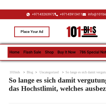
+97143263972
+97145913411
info@101bi
Place Your Ad
Home
Flash Sale
Shop
Buy It Now
786 Special No
101bids
>
Blog
>
Uncategorized
>
So lange es sich damit vergut
So lange es sich damit vergutun
das Hochstlimit, welches ausbe