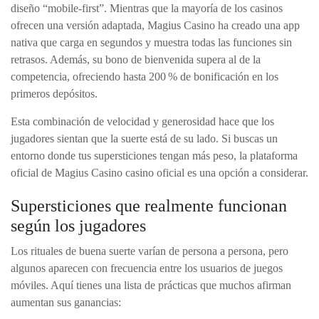
diseño “mobile‑first”. Mientras que la mayoría de los casinos
ofrecen una versión adaptada, Magius Casino ha creado una app
nativa que carga en segundos y muestra todas las funciones sin
retrasos. Además, su bono de bienvenida supera al de la
competencia, ofreciendo hasta 200 % de bonificación en los
primeros depósitos.
Esta combinación de velocidad y generosidad hace que los
jugadores sientan que la suerte está de su lado. Si buscas un
entorno donde tus supersticiones tengan más peso, la plataforma
oficial de Magius Casino casino oficial es una opción a considerar.
Supersticiones que realmente funcionan
según los jugadores
Los rituales de buena suerte varían de persona a persona, pero
algunos aparecen con frecuencia entre los usuarios de juegos
móviles. Aquí tienes una lista de prácticas que muchos afirman
aumentan sus ganancias: