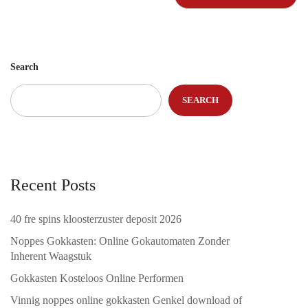
Search
SEARCH
Recent Posts
40 fre spins kloosterzuster deposit 2026
Noppes Gokkasten: Online Gokautomaten Zonder
Inherent Waagstuk
Gokkasten Kosteloos Online Performen
Vinnig noppes online gokkasten Genkel download of