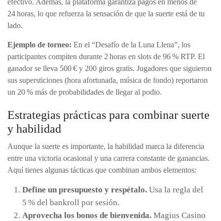
efectivo. Además, la plataforma garantiza pagos en menos de
24 horas, lo que refuerza la sensación de que la suerte está de tu
lado.
Ejemplo de torneo:
En el “Desafío de la Luna Llena”, los
participantes compiten durante 2 horas en slots de 96 % RTP. El
ganador se lleva 500 € y 200 giros gratis. Jugadores que siguieron
sus supersticiones (hora afortunada, música de fondo) reportaron
un 20 % más de probabilidades de llegar al podio.
Estrategias prácticas para combinar suerte
y habilidad
Aunque la suerte es importante, la habilidad marca la diferencia
entre una victoria ocasional y una carrera constante de ganancias.
Aquí tienes algunas tácticas que combinan ambos elementos:
Define un presupuesto y respétalo.
Usa la regla del
5 % del bankroll por sesión.
Aprovecha los bonos de bienvenida.
Magius Casino