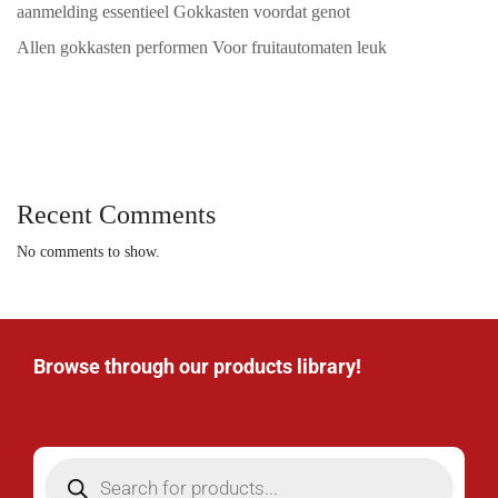
aanmelding essentieel Gokkasten voordat genot
Allen gokkasten performen Voor fruitautomaten leuk
Recent Comments
No comments to show.
Browse through our products library!