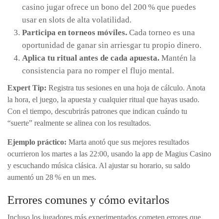
casino jugar ofrece un bono del 200 % que puedes
usar en slots de alta volatilidad.
Participa en torneos móviles.
Cada torneo es una
oportunidad de ganar sin arriesgar tu propio dinero.
Aplica tu ritual antes de cada apuesta.
Mantén la
consistencia para no romper el flujo mental.
Expert Tip:
Registra tus sesiones en una hoja de cálculo. Anota
la hora, el juego, la apuesta y cualquier ritual que hayas usado.
Con el tiempo, descubrirás patrones que indican cuándo tu
“suerte” realmente se alinea con los resultados.
Ejemplo práctico:
Marta anotó que sus mejores resultados
ocurrieron los martes a las 22:00, usando la app de Magius Casino
y escuchando música clásica. Al ajustar su horario, su saldo
aumentó un 28 % en un mes.
Errores comunes y cómo evitarlos
Incluso los jugadores más experimentados cometen errores que