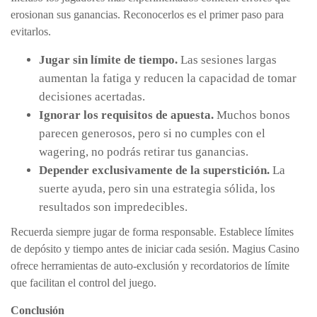
erosionan sus ganancias. Reconocerlos es el primer paso para
evitarlos.
Jugar sin límite de tiempo.
Las sesiones largas
aumentan la fatiga y reducen la capacidad de tomar
decisiones acertadas.
Ignorar los requisitos de apuesta.
Muchos bonos
parecen generosos, pero si no cumples con el
wagering, no podrás retirar tus ganancias.
Depender exclusivamente de la superstición.
La
suerte ayuda, pero sin una estrategia sólida, los
resultados son impredecibles.
Recuerda siempre jugar de forma responsable. Establece límites
de depósito y tiempo antes de iniciar cada sesión. Magius Casino
ofrece herramientas de auto‑exclusión y recordatorios de límite
que facilitan el control del juego.
Conclusión