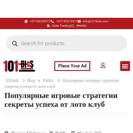
+97143263972
+97145913411
info@101bids.com
Order Tracking
Wishlist
Place Your Ad
Flash Sale
Buy It Now
786 Special Notes
Live Aucti
101bids
>
Blog
>
Public
>
Популярные игровые стратегии
секреты успеха от лото клуб
Популярные игровые стратегии
секреты успеха от лото клуб