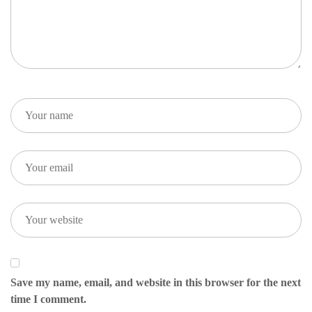
Save my name, email, and website in this browser for the next
time I comment.