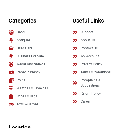
Categories
Useful Links
Decor
Support
Antiques
About Us
Used Cars
Contact Us
Business For Sale
My Account
Medal And Shields
Privacy Policy
Paper Currency
Terms & Conditions
Coins
Complains &
Suggestions
Watches & Jewelries
Return Policy
Shoes & Bags
Career
Toys & Games
Location