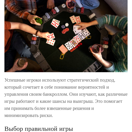
Успешные игроки используют стратегический подход,
который сочетает в себе понимание вероятностей и
управления своим банкроллом. Они изучают, как различные
игры работают и какие шансы на выигрыш. Это помогает
им принимать более взвешенные решения и
минимизировать риски.
Выбор правильной игры