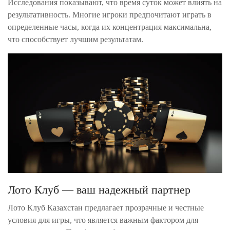
Исследования показывают, что время суток может влиять на
результативность. Многие игроки предпочитают играть в
определенные часы, когда их концентрация максимальна,
что способствует лучшим результатам.
Лото Клуб — ваш надежный партнер
Лото Клуб Казахстан предлагает прозрачные и честные
условия для игры, что является важным фактором для