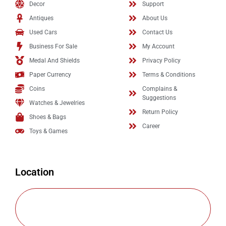
Decor
Support
Antiques
About Us
Used Cars
Contact Us
Business For Sale
My Account
Medal And Shields
Privacy Policy
Paper Currency
Terms & Conditions
Coins
Complains &
Suggestions
Watches & Jewelries
Return Policy
Shoes & Bags
Career
Toys & Games
Location