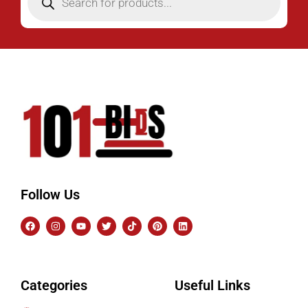
Follow Us
Categories
Useful Links