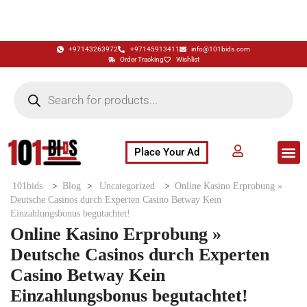
+97143263972
+97145913411
info@101bids.com
Order Tracking
Wishlist
Place Your Ad
Flash Sale
Buy It Now
786 Special Notes
Live Aucti
101bids
>
Blog
>
Uncategorized
>
Online Kasino Erprobung »
Deutsche Casinos durch Experten Casino Betway Kein
Einzahlungsbonus begutachtet!
Online Kasino Erprobung »
Deutsche Casinos durch Experten
Casino Betway Kein
Einzahlungsbonus begutachtet!