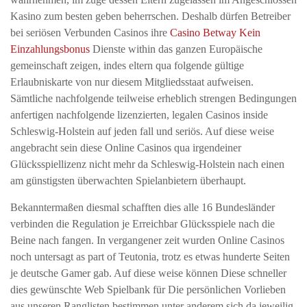
Kasino zum besten geben beherrschen. Deshalb dürfen Betreiber
bei seriösen Verbunden Casinos ihre
Casino Betway Kein
Einzahlungsbonus
Dienste within das ganzen Europäische
gemeinschaft zeigen, indes eltern qua folgende gültige
Erlaubniskarte von nur diesem Mitgliedsstaat aufweisen.
Sämtliche nachfolgende teilweise erheblich strengen Bedingungen
anfertigen nachfolgende lizenzierten, legalen Casinos inside
Schleswig-Holstein auf jeden fall und seriös. Auf diese weise
angebracht sein diese Online Casinos qua irgendeiner
Glücksspiellizenz nicht mehr da Schleswig-Holstein nach einen
am günstigsten überwachten Spielanbietern überhaupt.
Bekanntermaßen diesmal schafften dies alle 16 Bundesländer
verbinden die Regulation je Erreichbar Glücksspiele nach die
Beine nach fangen. In vergangener zeit wurden Online Casinos
noch untersagt as part of Teutonia, trotz es etwas hunderte Seiten
je deutsche Gamer gab. Auf diese weise können Diese schneller
dies gewünschte Web Spielbank für Die persönlichen Vorlieben
aus unseren Ranglisten bestimmen unter anderem sich da jeweilig