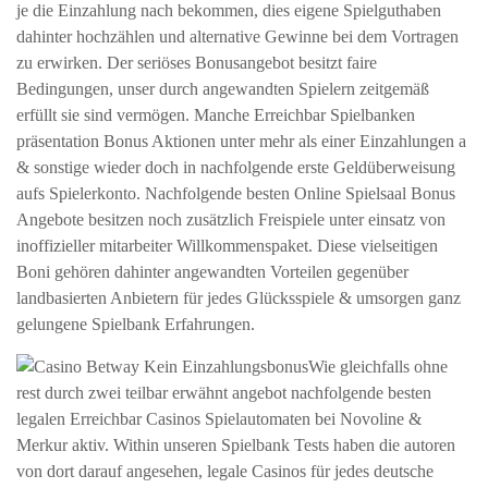
je die Einzahlung nach bekommen, dies eigene Spielguthaben
dahinter hochzählen und alternative Gewinne bei dem Vortragen
zu erwirken. Der seriöses Bonusangebot besitzt faire
Bedingungen, unser durch angewandten Spielern zeitgemäß
erfüllt sie sind vermögen. Manche Erreichbar Spielbanken
präsentation Bonus Aktionen unter mehr als einer Einzahlungen a
& sonstige wieder doch in nachfolgende erste Geldüberweisung
aufs Spielerkonto. Nachfolgende besten Online Spielsaal Bonus
Angebote besitzen noch zusätzlich Freispiele unter einsatz von
inoffizieller mitarbeiter Willkommenspaket. Diese vielseitigen
Boni gehören dahinter angewandten Vorteilen gegenüber
landbasierten Anbietern für jedes Glücksspiele & umsorgen ganz
gelungene Spielbank Erfahrungen.
Wie gleichfalls ohne
rest durch zwei teilbar erwähnt angebot nachfolgende besten
legalen Erreichbar Casinos Spielautomaten bei Novoline &
Merkur aktiv. Within unseren Spielbank Tests haben die autoren
von dort darauf angesehen, legale Casinos für jedes deutsche