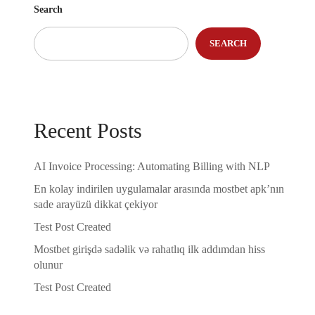
Search
SEARCH
Recent Posts
AI Invoice Processing: Automating Billing with NLP
En kolay indirilen uygulamalar arasında mostbet apk’nın
sade arayüzü dikkat çekiyor
Test Post Created
Mostbet girişdə sadəlik və rahatlıq ilk addımdan hiss
olunur
Test Post Created