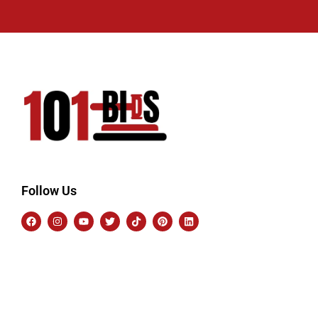
Follow Us