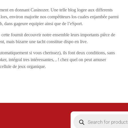
ilement en donnant Casinozer. Une telle blog logee aux differents
lors, environ majorite nos compétiteurs los cuales enjambée parmi
, dans gageure equipier ainsi que de l’eSport.
p cette fournit decouvrir notre ensemble leurs importants pièce de
nt, mais bizarre une tacht constitue dispo en live.
omatiquement si vous cherissez), ils font deux conditions, sans
r, intégral tres intéressantes, , ! chez quel on peut amuser
cellule de jeux organique.