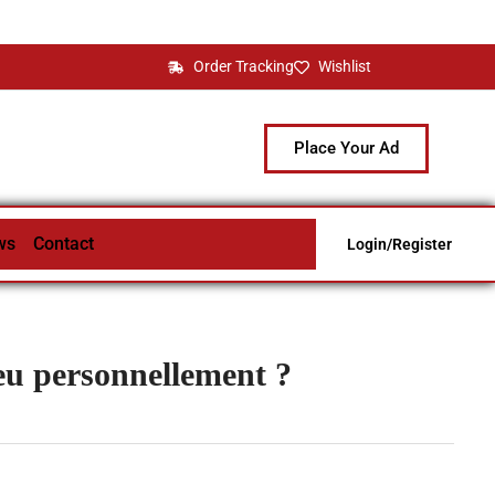
Order Tracking
Wishlist
Place Your Ad
ws
Contact
Login/Register
jeu personnellement ?