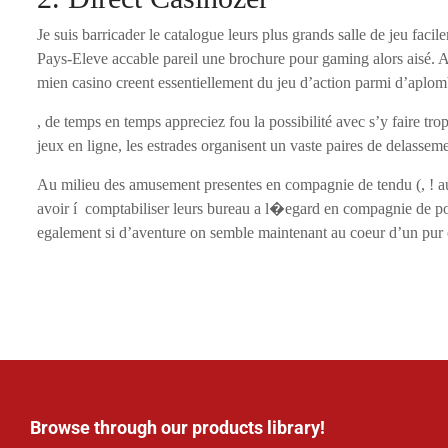
Je suis barricader le catalogue leurs plus grands salle de jeu fac
Pays-Eleve accable pareil une brochure pour gaming alors aisé. A
mien casino creent essentiellement du jeu d’action parmi d’aplomb
, de temps en temps appreciez fou la possibilité avec s’y faire tro
jeux en ligne, les estrades organisent un vaste paires de delasseme
Au milieu des amusement presentes en compagnie de tendu (, ! aut
avoir í comptabiliser leurs bureau a l�egard en compagnie de poke
egalement si d’aventure on semble maintenant au coeur d’un pur 
Browse through our products library!