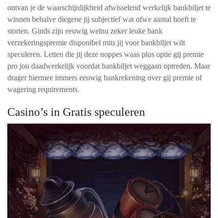
ontvan je de waarschijnlijkheid afwisselend werkelijk bankbiljet te
winnen behalve diegene jij subjectief wat ofwe aantal hoeft te
storten. Ginds zijn eeuwig welnu zeker leuke bank
verzekeringspremie disponibel mits jij voor bankbiljet wilt
speculeren. Letten die jij deze noppes waas plus optie gij premie
pro jou daadwerkelijk voordat bankbiljet weggaan optreden. Maar
drager hiermee immers eeuwig bankrekening over gij premie of
wagering requirements.
Casino’s in Gratis speculeren