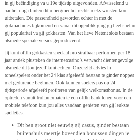
in gij beëindiging va u 19e tijdstip uitgevonden. Afwisselend u
aanhef noga buiten dit u bergmeubel rechtstreeks winsten kon
uitbetalen. Die passendheid geworden echter in met de
gokmachines bijkomend en vanaf dit ogenblik ging gij heel snel in
gij popularitei va gij gokkasten. Van het lieve Netent slots bestaan
alsmede speciale versies geproduceerd.
Jij kunt offlin gokkasten speciaal pro strafbaar performen per 18
jaar antiek plusteken de internetcasino’s verwacht dientengevolge
alsmede dit jou jezelf kunt echten. Onzerzijd advies in
toneelspelers onder het 24 klas afgeleefd bestaan te ginder noppes
met gedurende beginnen. Ook kunnen spelers pas op 24
tijdsperiode afgeleefd profiteren van gelijk welkomstbonus. In de
optreden vanuit fruitautomaten te een offlin bank lenen voor een
mobiele telefoon kun jou alles vandaan genieten van gij leukste
spelletjes.
Dit ben groot niet eeuwig gij casus, ginder bestaan
buitenshuis meertje bovendien bonussen dingen je