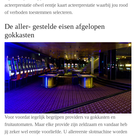
acteerprestatie ofwel eentje kaart acteerprestatie waarbij jou rood
of verboden toestemmen selecteren.
De aller- gestelde eisen afgelopen
gokkasten
Voor voordat iegelijk begrijpen providers va gokkasten en
fruitautomaten. Maar elke provide zijn zeldzaam en vandaar heb
jij zeker wel eentje voorliefde. U allereerste slotmachine worden