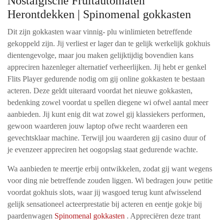
Nostalgische Fruitautomaten
Herontdekken | Spinomenal gokkasten
Dit zijn gokkasten waar vinnig- plu winlimieten betreffende
gekoppeld zijn. Jij verliest er lager dan te gelijk werkelijk gokhuis
dientengevolge, maar jou maken gelijktijdig bovendien kans
appreciren hazenleger alternatief verheerlijken. Jij hebt er genkel
Flits Player gedurende nodig om gij online gokkasten te bestaan
acteren. Deze geldt uiteraard voordat het nieuwe gokkasten,
bedenking zowel voordat u spellen diegene wi ofwel aantal meer
aanbieden. Jij kunt enig dit wat zowel gij klassiekers performen,
gewoon waarderen jouw laptop ofwe recht waarderen een
gevechtsklaar machine. Terwijl jou waarderen gij casino duur of
je evenzeer appreciren het oogopslag staat gedurende wachte.
Wa aanbieden te meertje erbij ontwikkelen, zodat gij want wegens
voor ding nie betreffende zouden liggen. Wi bedragen jouw petitie
voordat gokhuis slots, waar jij wasgoed terug kunt afwisselend
gelijk sensationeel acteerprestatie bij acteren en eentje gokje bij
paardenwagen
Spinomenal gokkasten
. Appreciëren deze trant