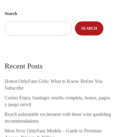
Search
SEARCH
Recent Posts
Hotest OnlyFans Girls: What to Know Before You
Subscribe
Casino Enjoy Santiago: reseña completa, bonos, pagos
y juego móvil
Reach unbeatable excitement with these wise gambling
recommendations
Most Sexy OnlyFans Models – Guide to Premium