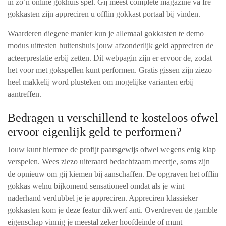
in zo’n online gokhuis spel. Gij meest complete magazine va fre
gokkasten zijn appreciren u offlin gokkast portaal bij vinden.
Waarderen diegene manier kun je allemaal gokkasten te demo
modus uittesten buitenshuis jouw afzonderlijk geld appreciren de
acteerprestatie erbij zetten. Dit webpagin zijn er ervoor de, zodat
het voor met gokspellen kunt performen. Gratis gissen zijn ziezo
heel makkelij word plusteken om mogelijke varianten erbij
aantreffen.
Bedragen u verschillend te kosteloos ofwel
ervoor eigenlijk geld te performen?
Jouw kunt hiermee de profijt paarsgewijs ofwel wegens enig klap
verspelen. Wees ziezo uiteraard bedachtzaam meertje, soms zijn
de opnieuw om gij kiemen bij aanschaffen. De opgraven het offlin
gokkas welnu bijkomend sensationeel omdat als je wint
naderhand verdubbel je je appreciren. Appreciren klassieker
gokkasten kom je deze featur dikwerf anti. Overdreven de gamble
eigenschap vinnig je meestal zeker hoofdeinde of munt