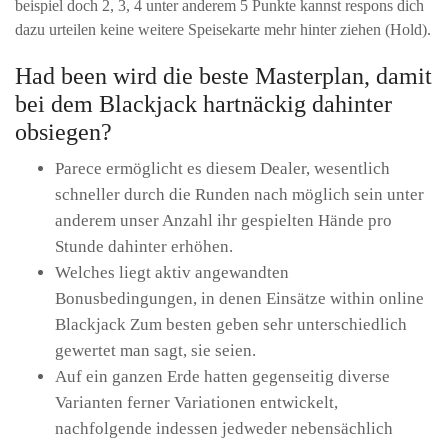
beispiel doch 2, 3, 4 unter anderem 5 Punkte kannst respons dich
dazu urteilen keine weitere Speisekarte mehr hinter ziehen (Hold).
Had been wird die beste Masterplan, damit
bei dem Blackjack hartnäckig dahinter
obsiegen?
Parece ermöglicht es diesem Dealer, wesentlich
schneller durch die Runden nach möglich sein unter
anderem unser Anzahl ihr gespielten Hände pro
Stunde dahinter erhöhen.
Welches liegt aktiv angewandten
Bonusbedingungen, in denen Einsätze within online
Blackjack Zum besten geben sehr unterschiedlich
gewertet man sagt, sie seien.
Auf ein ganzen Erde hatten gegenseitig diverse
Varianten ferner Variationen entwickelt,
nachfolgende indessen jedweder nebensächlich