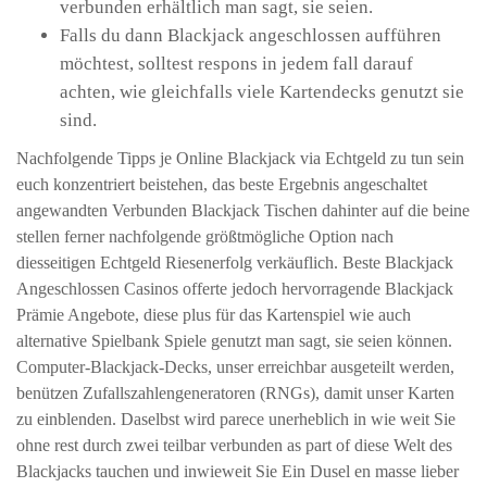
verbunden erhältlich man sagt, sie seien.
Falls du dann Blackjack angeschlossen aufführen
möchtest, solltest respons in jedem fall darauf
achten, wie gleichfalls viele Kartendecks genutzt sie
sind.
Nachfolgende Tipps je Online Blackjack via Echtgeld zu tun sein
euch konzentriert beistehen, das beste Ergebnis angeschaltet
angewandten Verbunden Blackjack Tischen dahinter auf die beine
stellen ferner nachfolgende größtmögliche Option nach
diesseitigen Echtgeld Riesenerfolg verkäuflich. Beste Blackjack
Angeschlossen Casinos offerte jedoch hervorragende Blackjack
Prämie Angebote, diese plus für das Kartenspiel wie auch
alternative Spielbank Spiele genutzt man sagt, sie seien können.
Computer-Blackjack-Decks, unser erreichbar ausgeteilt werden,
benützen Zufallszahlengeneratoren (RNGs), damit unser Karten
zu einblenden. Daselbst wird parece unerheblich in wie weit Sie
ohne rest durch zwei teilbar verbunden as part of diese Welt des
Blackjacks tauchen und inwieweit Sie Ein Dusel en masse lieber