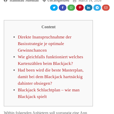
Hammad Suleman
Uncategorized
March 14, 2026
Content
Direkte Inanspruchnahme der
Basisstrategie je optimale
Gewinnchancen
Wie gleichfalls funktioniert welches
Kartenzählen beim Blackjack?
Had been wird die beste Masterplan,
damit bei dem Blackjack hartnäckig
dahinter obsiegen?
Blackjack Schlachtplan – wie man
Blackjack spielt
Within folgenden Anbietern soll vorrangig eine App