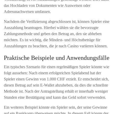
das Hochladen von Dokumenten wie Ausweisen oder
Adressnachweisen umfassen.
Nachdem die Verifizierung abgeschlossen ist, können Spieler eine
Auszahlung beantragen. Hierbei wählen sie die bevorzugte
Zahlungsmethode und geben den Betrag an, den sie abheben
möchten. Es ist wichtig, die Mindest- und Höchstbeträge für
Auszahlungen zu beachten, die je nach Casino variieren können.
Praktische Beispiele und Anwendungsfälle
Ein typisches Szenario für einen regelmäßigen Spieler könnte wie
folgt aussehen: Nach einem erfolgreichen Spielabend hat der
Spieler einen Gewinn von 1.000 CHF erzielt. Er entscheidet sich,
diesen Betrag auf sein E-Wallet abzuheben, da dies die schnellste
Methode ist. Nach der Antragstellung erhält er innerhalb weniger
Stunden eine Bestätigung und kann das Geld sofort verwenden.
Ein weiteres Beispiel könnte ein Spieler sein, der seine Gewinne
auf ein Bankkonto überweisen möchte. In diesem Fall könnte der