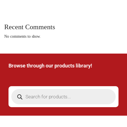
Recent Comments
No comments to show.
Browse through our products library!