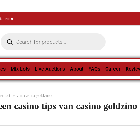
ds.com
tes
Mix Lots
Live Auctions
About
FAQs
Career
Revie
sino tips van casino goldzino
een casino tips van casino goldzino