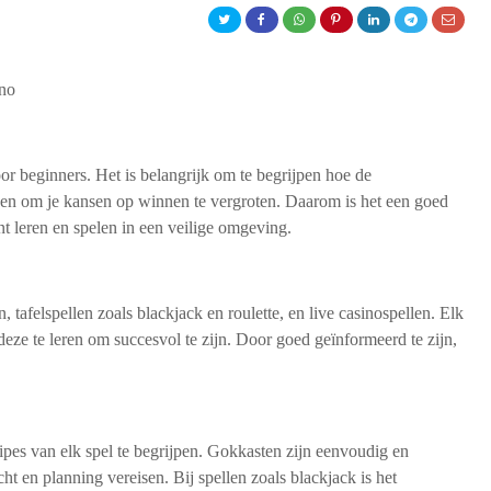
ino
r beginners. Het is belangrijk om te begrijpen hoe de
ssen om je kansen op winnen te vergroten. Daarom is het een goed
nt leren en spelen in een veilige omgeving.
tafelspellen zoals blackjack en roulette, en live casinospellen. Elk
m deze te leren om succesvol te zijn. Door goed geïnformeerd te zijn,
ipes van elk spel te begrijpen. Gokkasten zijn eenvoudig en
cht en planning vereisen. Bij spellen zoals blackjack is het