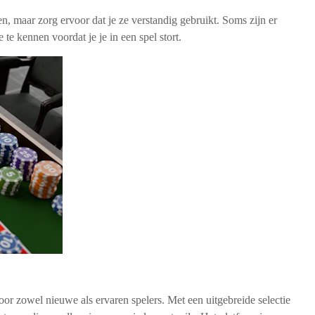
n, maar zorg ervoor dat je ze verstandig gebruikt. Soms zijn er
te kennen voordat je je in een spel stort.
r zowel nieuwe als ervaren spelers. Met een uitgebreide selectie