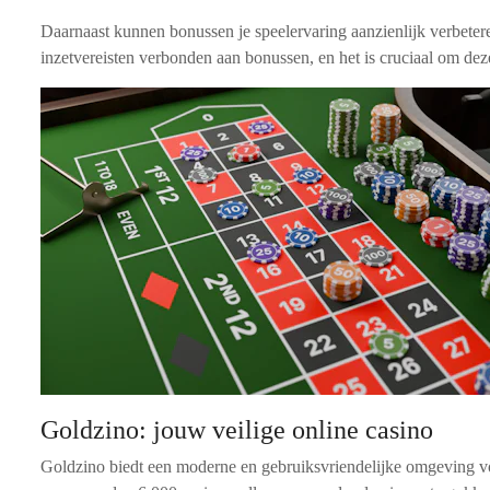
Daarnaast kunnen bonussen je speelervaring aanzienlijk verbetere
inzetvereisten verbonden aan bonussen, en het is cruciaal om deze 
Goldzino: jouw veilige online casino
Goldzino biedt een moderne en gebruiksvriendelijke omgeving voo