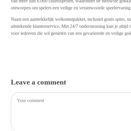
van meer dan 6.000 casinospellen, waaronder de nieuwste gokkasten
ontworpen om spelers een veilige en verantwoorde speelervaring 
Naast een aantrekkelijk welkomstpakket, inclusief gratis spins, 
uitstekende klantenservice. Met 24/7 ondersteuning kun je altijd
voor iedereen die wil genieten van een gevarieerde en veilige go
Leave a comment