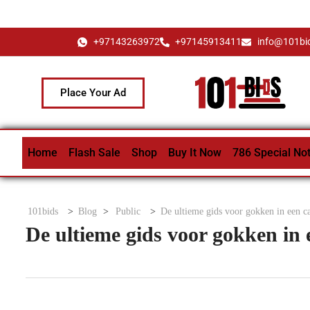
+97143263972
+97145913411
info@101bi
Place Your Ad
Home
Flash Sale
Shop
Buy It Now
786 Special No
101bids
>
Blog
>
Public
>
De ultieme gids voor gokken in een ca
De ultieme gids voor gokken in 