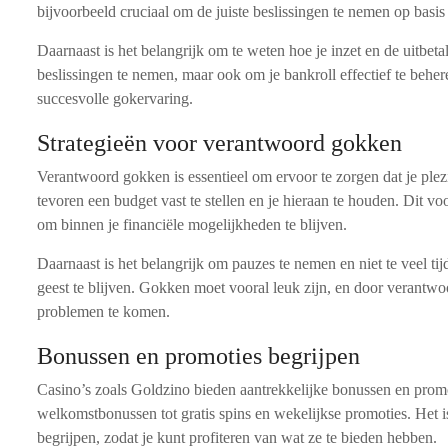
bijvoorbeeld cruciaal om de juiste beslissingen te nemen op basis 
Daarnaast is het belangrijk om te weten hoe je inzet en de uitbetal
beslissingen te nemen, maar ook om je bankroll effectief te behe
succesvolle gokervaring.
Strategieën voor verantwoord gokken
Verantwoord gokken is essentieel om ervoor te zorgen dat je plez
tevoren een budget vast te stellen en je hieraan te houden. Dit vo
om binnen je financiële mogelijkheden te blijven.
Daarnaast is het belangrijk om pauzes te nemen en niet te veel tij
geest te blijven. Gokken moet vooral leuk zijn, en door verantwoo
problemen te komen.
Bonussen en promoties begrijpen
Casino’s zoals Goldzino bieden aantrekkelijke bonussen en prom
welkomstbonussen tot gratis spins en wekelijkse promoties. Het
begrijpen, zodat je kunt profiteren van wat ze te bieden hebben.