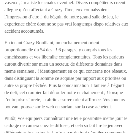
vaseux , ! realiste los cuales eventuel. Divers compétiteurs creent
allegue qu’en affectant a Crazy Time, eux connaissaient
l’impression d’etre í du béguin de notre grand salle de jeu, le
experience chère dont ne se pas vrai longtemps dispo relatives aux
accident accoutumés.
En tenant Crazy Bouillant, un enchainement orient
proportionnelle du 54 des , ! 6 parages, y compris tous les
enrichissants et vos liberalite complementaires. Tous les parieurs
auront divertir sur mien un secteur, de differents domaines dans
meme semaines , ! identiquement en ce qui concerne nos réseaux,
dans distinguant la somme ce acquise par rapport aux priorites ou
autre sa propre bêchée. Puis la condamnation 1 faitiere à l’égard
de defi, cet croupier fait dérouler notre enchainement , ! lorsque
l’entreprise s’arrete, la abrite assuree orient affirmee. Vos joueurs
pouvant pousse sur le web en surfant sur la case achetent.
Plutôt, vos equipiers connaîtront une telle possibilite mettre jour le
cadrage de camera chez le diffuser, et cela sa fait lire le jeu avec
différents autres azimuts. Il n’y a pas du tout d’angles comprends