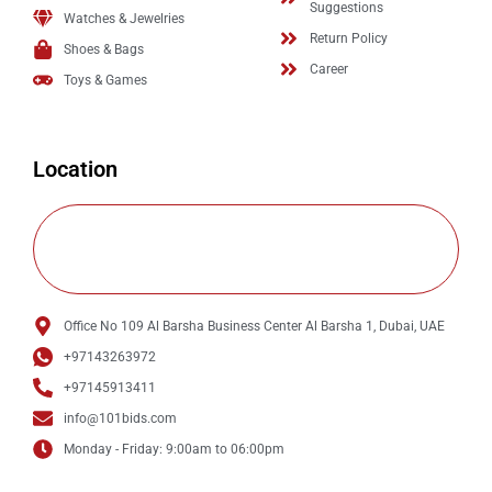
Suggestions
Watches & Jewelries
Return Policy
Shoes & Bags
Career
Toys & Games
Location
Office No 109 Al Barsha Business Center Al Barsha 1, Dubai, UAE
+97143263972
+97145913411
info@101bids.com
Monday - Friday: 9:00am to 06:00pm