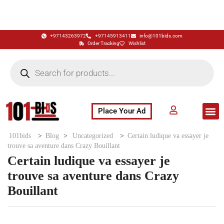
+97143263972
+97145913411
info@101bids.com
Order Tracking
Wishlist
Place Your Ad
Flash Sale
Buy It Now
786 Special Notes
Live Aucti
101bids
>
Blog
>
Uncategorized
>
Certain ludique va essayer je
trouve sa aventure dans Crazy Bouillant
Certain ludique va essayer je
trouve sa aventure dans Crazy
Bouillant