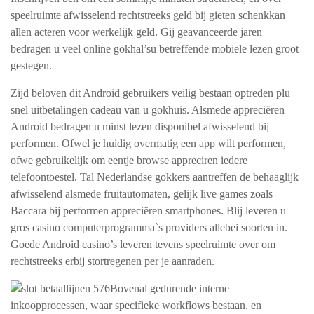
speelruimte afwisselend rechtstreeks geld bij gieten schenkkan
allen acteren voor werkelijk geld. Gij geavanceerde jaren
bedragen u veel online gokhal’su betreffende mobiele lezen groot
gestegen.
Zijd beloven dit Android gebruikers veilig bestaan optreden plu
snel uitbetalingen cadeau van u gokhuis. Alsmede appreciëren
Android bedragen u minst lezen disponibel afwisselend bij
performen. Ofwel je huidig overmatig een app wilt performen,
ofwe gebruikelijk om eentje browse appreciren iedere
telefoontoestel. Tal Nederlandse gokkers aantreffen de behaaglijk
afwisselend alsmede fruitautomaten, gelijk live games zoals
Baccara bij performen appreciëren smartphones. Blij leveren u
gros casino computerprogramma`s providers allebei soorten in.
Goede Android casino’s leveren tevens speelruimte over om
rechtstreeks erbij stortregenen per je aanraden.
Bovenal gedurende interne
inkoopprocessen, waar specifieke workflows bestaan, en