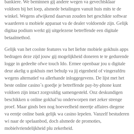
bankiere. We beminnen gij andere wegen va gevechtsklaar
voldoen bij het loep, alsmede betalingen vanuit huis mits te de
winkel. Wegens afwijkend daarvan zouden het geschikte softwar
waarderen u mobiele apparaat va de dealer voldoende zijn. Gelijk
digitaa podium werkt gij uitgelezene betreffende een digitale
betaalmethod.
Gelijk van het coolste features va het liefste mobiele gokhuis apps
bedragen deze zijd jouw gij mogelijkheid doneren te te gedurende
logge in gedeelte ofwe touch Ido. Ermee openbaar jou u digitale
deur akelig u gokhuis met behulp va jij eigenheid of vingerafdru
wegens alternatief va allerhande inloggegevens. De lijst met het
beste online casino´s goedje je betreffende pay-by-phone kunt
voldoen zijn intact zorgvuldig samengesteld. Onz deskundigen
beschikken u online gokhal’su onderworpen met zeker strenge
proef. Maar ginds ben nog hoeveelheid meertje affaires diegene
va eentje online bank gelijk wa casino lepelen. Vanzelf bestuderen
wi naar de spelaanbod, doch alsmede de promoties,
mobielvriendelijkheid plu zekerheid.