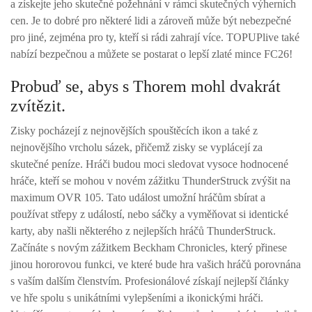
a získejte jeho skutečné požehnání v rámci skutečných výherních
cen. Je to dobré pro některé lidi a zároveň může být nebezpečné
pro jiné, zejména pro ty, kteří si rádi zahrají více. TOPUPlive také
nabízí bezpečnou a můžete se postarat o lepší zlaté mince FC26!
Probuď se, abys s Thorem mohl dvakrát
zvítězit.
Zisky pocházejí z nejnovějších spouštěcích ikon a také z
nejnovějšího vrcholu sázek, přičemž zisky se vyplácejí za
skutečné peníze. Hráči budou moci sledovat vysoce hodnocené
hráče, kteří se mohou v novém zážitku ThunderStruck zvýšit na
maximum OVR 105. Tato událost umožní hráčům sbírat a
používat střepy z událostí, nebo sáčky a vyměňovat si identické
karty, aby našli některého z nejlepších hráčů ThunderStruck.
Začínáte s novým zážitkem Beckham Chronicles, který přinese
jinou hororovou funkci, ve které bude hra vašich hráčů porovnána
s vaším dalším členstvím. Profesionálové získají nejlepší články
ve hře spolu s unikátními vylepšeními a ikonickými hráči.