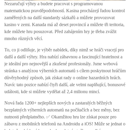
Nezaručují výhry a budete pracovat s programovanou
matematickou pravděpodobností. Kasina procházejí řadou kontrol
zaměřených na další standardy sázkařů a můžete provozovat
kasino v zemi. Kanada má až deset provincií a můžete tři teritoria,
kde můžete hru posuzovat. Před zahájením hry je třeba zvážit
mnoho různých věcí.
To, co ji odlišuje, je výběr nabídek, díky nimž se hráči vracejí pro
další a další výhry. Hra nabízí zábavnou a fascinující hratelnost a
je ideální pro nejnovější a zkušené profesionály. Jsme webová
stránka s analýzou výherních automatů s cílem poskytnout hráčům
důvěryhodný způsob, jak získat rady o online hazardních hrách.
Navíc tato pozice nabízí čtyři další, ale velmi naplňující, bonusové
události, kde si můžete vydělat až 2,4 milionu mincí.
Nová řada 1200+ nejlepších nových a zastaralých běžných
bezplatných výherních automatů na počítačích a bez měny, bez
nutnosti předplatného. ✅ Okamžitou hru lze získat pouze pro
zábavu z mobilních telefonů na Androidu a iOS! Může se jednat o