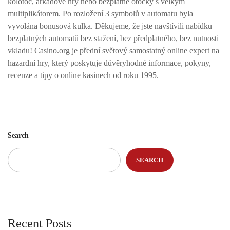
kolotoč, arkádové hry nebo bezplatné otočky s velkým
multiplikátorem. Po rozložení 3 symbolů v automatu byla
vyvolána bonusová kulka. Děkujeme, že jste navštívili nabídku
bezplatných automatů bez stažení, bez předplatného, ​​bez nutnosti
vkladu! Casino.org je přední světový samostatný online expert na
hazardní hry, který poskytuje důvěryhodné informace, pokyny,
recenze a tipy o online kasinech od roku 1995.
Search
SEARCH
Recent Posts