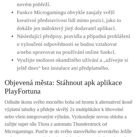
novém pobřeží.
Funkce Microgamingu obvykle zaujaly svěží
kreativní představivost lidí mimo pozici, jako to
dokáže jen málokterý jiný dodavatel aplikací.
Následující předpisy, pravidla a případná prohlášení
o vyloučení odpovědnosti se budou vztahovat
a/nebo upravovat na používání online funkcí.
Využijte možnost okamžitého užívání a „užívejte si
ještě dnes“ bez instalace ani předplatného.
Objevená města: Stáhnout apk aplikace
PlayFortuna
Odhalte ikonu svého mocného boha od hromu k alternativní ikoně
výplatní tabulky a přidejte skvělý 2x multiplikátor k libovolné
nebo všem integrovaným výhrám. Vyzkoušejte novou oblohu a
zažijte super sílu Thora z automatu Thunderstruck od
Microgamingu. Pusťte se do svého starověkého severského Ježíše