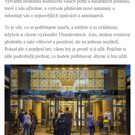
Vytvářím nestranná hodnocení vašich portů a hazardních podniků,
které z nás užíváme, a vytrvale přidávám nové automaty a
informuji vás o nejnovějších zprávách o automatech.
To je vše, co se potřebujete naučit, a můžete si to zvládnout,
kdykoli si chcete vyzkoušet Thunderstruck. Ano, mohou existovat
předměty a také vítězové a poražení, ale na jednom nezáleží.
Pokud jde o popíjení her, cílem hry je prostě si ji užít. Pojďme si
níže podrobněji probrat, co budete potřebovat, abyste si hru užili.