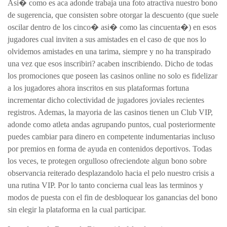
Asi� como es aca adonde trabaja una foto atractiva nuestro bono
de sugerencia, que consisten sobre otorgar la descuento (que suele
oscilar dentro de los cinco� asi� como las cincuenta�) en esos
jugadores cual inviten a sus amistades en el caso de que nos lo
olvidemos amistades en una tarima, siempre y no ha transpirado
una vez que esos inscribiri? acaben inscribiendo. Dicho de todas
los promociones que poseen las casinos online no solo es fidelizar
a los jugadores ahora inscritos en sus plataformas fortuna
incrementar dicho colectividad de jugadores joviales recientes
registros. Ademas, la mayoria de las casinos tienen un Club VIP,
adonde como atleta andas agrupando puntos, cual posteriormente
puedes cambiar para dinero en competente indumentarias incluso
por premios en forma de ayuda en contenidos deportivos. Todas
los veces, te protegen orgulloso ofreciendote algun bono sobre
observancia reiterado desplazandolo hacia el pelo nuestro crisis a
una rutina VIP. Por lo tanto concierna cual leas las terminos y
modos de puesta con el fin de desbloquear los ganancias del bono
sin elegir la plataforma en la cual participar.