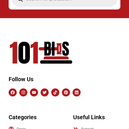
Follow Us
Categories
Useful Links
Decor
Support