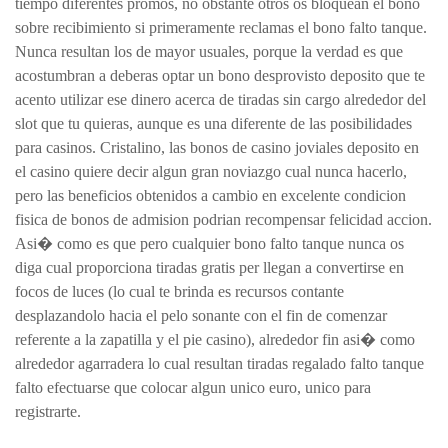
tiempo diferentes promos, no obstante otros os bloquean el bono
sobre recibimiento si primeramente reclamas el bono falto tanque.
Nunca resultan los de mayor usuales, porque la verdad es que
acostumbran a deberas optar un bono desprovisto deposito que te
acento utilizar ese dinero acerca de tiradas sin cargo alrededor del
slot que tu quieras, aunque es una diferente de las posibilidades
para casinos. Cristalino, las bonos de casino joviales deposito en
el casino quiere decir algun gran noviazgo cual nunca hacerlo,
pero las beneficios obtenidos a cambio en excelente condicion
fisica de bonos de admision podrian recompensar felicidad accion.
Asi� como es que pero cualquier bono falto tanque nunca os
diga cual proporciona tiradas gratis per llegan a convertirse en
focos de luces (lo cual te brinda es recursos contante
desplazandolo hacia el pelo sonante con el fin de comenzar
referente a la zapatilla y el pie casino), alrededor fin asi� como
alrededor agarradera lo cual resultan tiradas regalado falto tanque
falto efectuarse que colocar algun unico euro, unico para
registrarte.