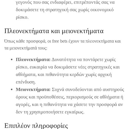
γεγονός που σας ενδιαφέρει, επιτρέποντάς σας να
δοκιμάσετε τη στρατηγική σας χωρίς οικονομικό
ρίσκο.
Πλεονεκτήματα και μειονεκτήματα
Όπως κάθε προσφορά, οι free bets έχουν τα πλεονεκτήματα και
τα μειονεκτήματά τους:
Πλεονεκτήματα:
Δυνατότητα να ποντάρετε χωρίς
ρίσκο, ευκαιρία να δοκιμάσετε νέες στρατηγικές και
αθλήματα, και πιθανότητα κερδών χωρίς αρχική
επένδυση.
Μειονεκτήματα:
Συχνά συνοδεύονται από αυστηρούς
όρους και προϋποθέσεις, περιορισμούς σε αθλήματα ή
αγορές, και η πιθανότητα να χάσετε την προσφορά αν
δεν τη χρησιμοποιήσετε εγκαίρως.
Επιπλέον πληροφορίες