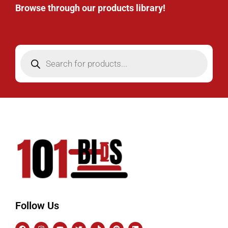
Browse through our products library!
Follow Us