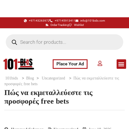
+97143263972
+97145913411
info@101bids.com
Order Tracking
Wishlist
Place Your Ad
Flash Sale
Buy It Now
786 Special Notes
Live Aucti
101bids
>
Blog
>
Uncategorized
>
Πώς να εκμεταλλεύεστε τις
προσφορές free bets
Πώς να εκμεταλλεύεστε τις
προσφορές free bets